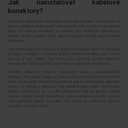
Jak nainstalovat kabelové
konektory?
Konektory kabelu jsou nejčastěji nalisovány na kabel. V závislosti na
průřezu kabelu můžete použít nástroje jako ruční lis nebo hydraulickou
hlavu. Při nákupu konektoru si přečtěte jeho technické specifikace,
protože výrobce obvykle uvádí, jakým nástrojem má být daný konektor
krimpován.
Jiná technologie se používá u šroubovacích spojek, které se vyznačují
rychlostí montáže a možností použití jednoho konektoru pro mnoho
průřezů a typů vodičů. Tyto prvky jsou vybaveny šrouby, které lze
demontovat (utáhnout imbusovým klíčem nebo očkovým klíčem).
Poměrně oblíbeným řešením, využívaným spíše v profesionálních
řešeních, jsou upínací spoje určené pro plně automatizovanou montáž.
Spoje se provádějí pomocí pneumatické pistole nastřelením speciální
svěrky na příslušný spojovací čep obdélníkového nebo čtvercového
průřezu. Důležité je, že na jeden připojovací kolík lze provést několik
spojení. Dalším skvělým řešením je volba svorkovnice na lištu. umožní
vám spolehlivě připojit dva nebo více vodičů při zachování úplného
pořádku v rozvodné skříni.