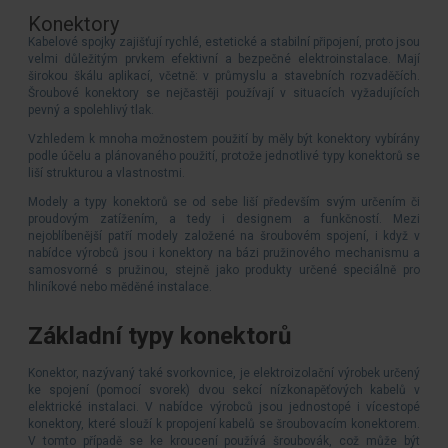
Konektory
Kabelové spojky zajišťují rychlé, estetické a stabilní připojení, proto jsou
velmi důležitým prvkem efektivní a bezpečné elektroinstalace. Mají
širokou škálu aplikací, včetně: v průmyslu a stavebních rozvaděčích.
Šroubové konektory se nejčastěji používají v situacích vyžadujících
pevný a spolehlivý tlak.
Vzhledem k mnoha možnostem použití by měly být konektory vybírány
podle účelu a plánovaného použití, protože jednotlivé typy konektorů se
liší strukturou a vlastnostmi.
Modely a typy konektorů se od sebe liší především svým určením či
proudovým zatížením, a tedy i designem a funkčností. Mezi
nejoblíbenější patří modely založené na šroubovém spojení, i když v
nabídce výrobců jsou i konektory na bázi pružinového mechanismu a
samosvorné s pružinou, stejně jako produkty určené speciálně pro
hliníkové nebo měděné instalace.
Základní typy konektorů
Konektor, nazývaný také svorkovnice, je elektroizolační výrobek určený
ke spojení (pomocí svorek) dvou sekcí nízkonapěťových kabelů v
elektrické instalaci. V nabídce výrobců jsou jednostopé i vícestopé
konektory, které slouží k propojení kabelů se šroubovacím konektorem.
V tomto případě se ke kroucení používá šroubovák, což může být