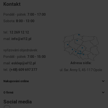
Kontakt
Pondělí - pátek:
7:00 - 17:00
Sobota:
8:00 - 13:00
tel.:
12 269 12 12
mail:
info@el12.pl
vyřizování objednávek:
Pondělí - pátek:
7:00 - 15:00
Adresa sídla:
mail:
esklep@el12.pl
tel.:
(+48) 609 697 377
ul. Św. Anny 5, 45-117 Opole
Nakupování online
Často kladené otázky
O firmě
Způsoby doručení
Velkoobchod s elektrospotřebiči
Platby
Social media
Kariéra
Právo na odstoupení od smlouvy