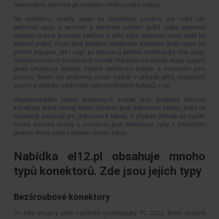
nepohodlné zejména při instalaci většího počtu vodičů.
Na výslednou kvalitu spoje se šroubovou svorkou má velký vliv
pečlivost spoje a pevnost a přesnost sevření (příliš slabé upevnění
nemusí vydržet provozní zatížení a příliš silné upevnění často vede ke
zničení prvku). Proto před každým zahájením montáže (tedy nejen po
prvním připojení, ale i např. po renovaci) pečlivě zkontrolujte stav spojů
dotažením všech šroubových svorek. Pravidelná kontrola stavu spojení
prvků umožňuje předejít možné deformaci kabelu a zmenšení jeho
průřezu (tento typ problémů může nastat v případě příliš utažených
svorek a ohýbání měděných nebo hliníkových kabelů).< /p>
Nejjednodušším typem šroubových svorek jsou šroubové klecové
konektory, které nemají řešení chránící proti deformaci kabelu, proto se
nejčastěji používají pro jednožilové kabely. V případě potřeby se vyplatí
hledat klecové svorky s ochranou proti deformaci, tedy s přítlačným
prvkem shora nebo s tlakem shora i zdola.
Nabídka el12.pl obsahuje mnoho
typů konektorů. Zde jsou jejich typy
Bezšroubové konektory
Do této skupiny patří například rychlospojky PC 225x, které výrazně