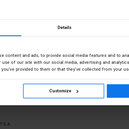
Details
e content and ads, to provide social media features and to anal
Barva
 use of our site with our social media, advertising and analyt
t you’ve provided to them or that they’ve collected from your use
PKWIU
Customize
mm
Długość
mm
Średnica
T S.A.
gły
Z pokrywą