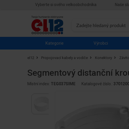
Vyberte si svého velkoobchodníka
Naše sl
Kategorie
Výrobci
el12
Propojovací kabely a vodiče
Konektory
Závit
Segmentový distanční kro
Místní index:
TEG037SIME
Katalogové číslo.:
370120