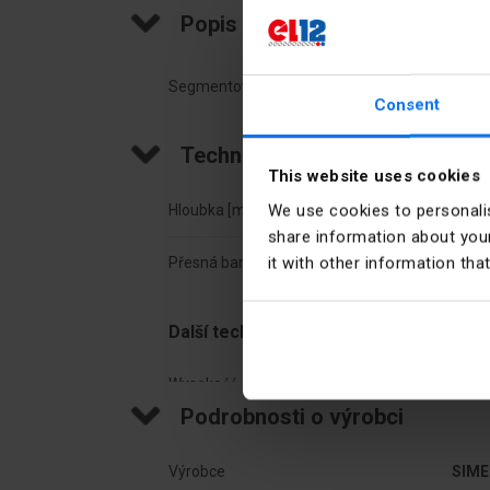
Popis produktu
Segmentový distanční kroužek ∅60x30
Consent
Technické údaje
This website uses cookies
We use cookies to personalis
Hloubka [mm]
30
share information about your
it with other information tha
Přesná barva
Bílý
Další technické údaje
Wysokość dystansu
30 
Podrobnosti o výrobci
Szerokość
60 
Výrobce
SIME
Model/kształt/forma
Okrą