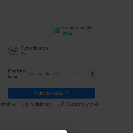
k dispozici 866
kusů.
Vyzvednutí za
1h
Množství
(vícenásobné:
1
)
kusů.
Přidat do košíku
 schránky
Vytisknout
Dotaz na výrobek