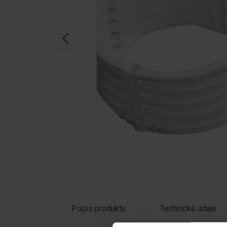
Kliknutím na obrázek jej zvětšíte
Popis produktu
Technické údaje