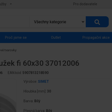
užby
Pro dodavatele
Proč jsme se
Outlet
Propagační akce
ové tvarovky
užek fi 60x30 37012006
06
EAN kód:
5907813218590
Výrobce:
SIMET
Hloubka [mm]:
30
Barva:
Bílý
Přesná barva:
Bílý