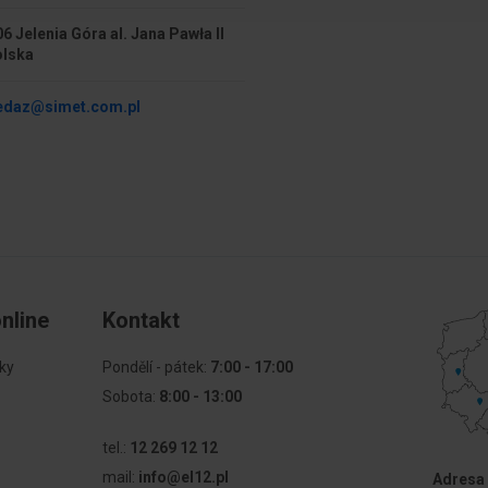
6 Jelenia Góra al. Jana Pawła II
aż podtynkowy
Pierścień wydłużający
olska
edaz@simet.com.pl
nline
Kontakt
ky
Pondělí - pátek:
7:00 - 17:00
Sobota:
8:00 - 13:00
tel.:
12 269 12 12
mail:
info@el12.pl
Adresa 