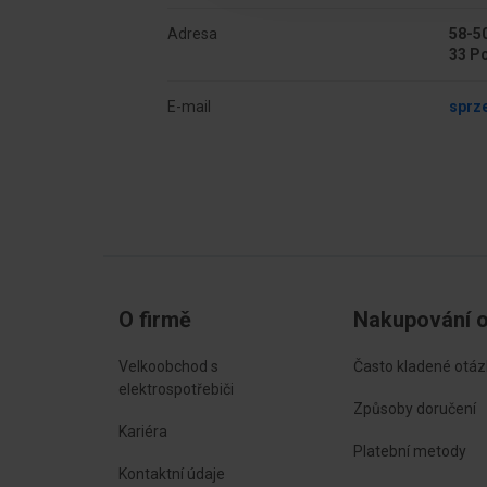
Adresa
58-50
Sposób montażu
Mont
33 P
E-mail
sprz
O firmě
Nakupování o
Velkoobchod s
Často kladené otáz
elektrospotřebiči
Způsoby doručení
Kariéra
Platební metody
Kontaktní údaje