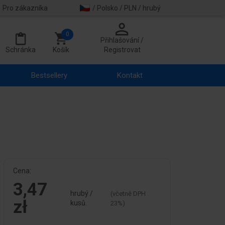
Pro zákazníka
/ Polsko / PLN / hrubý
0
Přihlašování /
Schránka
Košík
Registrovat
Bestsellery
Kontakt
Cena:
3,47
hrubý /
(včetně DPH
zł
kusů.
23%)