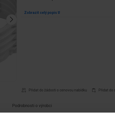
Zobrazit celý popis
Přidat do žádosti o cenovou nabídku
Přidat do
Podrobnosti o výrobci