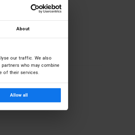
About
yse our traffic. We also
Bílý
ics partners who may combine
 of their services.
27.33.13.0
Allow all
60 mm
60 mm
Ne