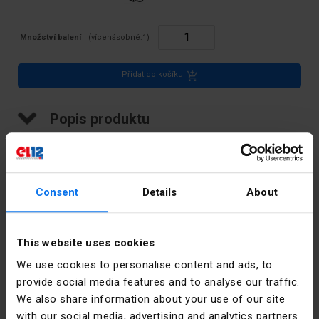
Množství balení
(vícenásobné:
1
)
Přidat do košíku
Popis produktu
Připojovací svorka, svorky typu H nebo Hi, otvory: 2x35 mm2
Consent
Details
About
Technické údaje
Hloubka
70
This website uses cookies
[mm]
We use cookies to personalise content and ads, to
provide social media features and to analyse our traffic.
Barva
Žluť
We also share information about your use of our site
with our social media, advertising and analytics partners