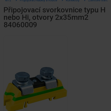
el12
Propojovací kabely a vodiče
Konektory
Závitové tvarovk
Připojovací svorkovnice typu H
nebo Hi, otvory 2x35mm2
84060009