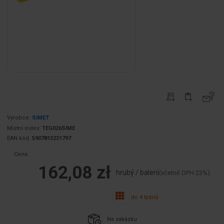
Výrobce:
SIMET
Místní index:
TEG026SIME
EAN kód:
5907813231797
Cena:
162,08 zł
hrubý / balení
(včetně DPH 23%)
do 4 týdnů
Na zakázku