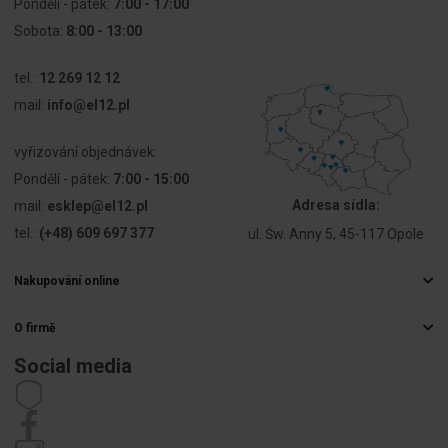
Pondělí - pátek:
7:00 - 17:00
Sobota:
8:00 - 13:00
tel.:
12 269 12 12
mail:
info@el12.pl
vyřizování objednávek:
Pondělí - pátek:
7:00 - 15:00
Adresa sídla:
mail:
esklep@el12.pl
tel.:
(+48) 609 697 377
ul. Św. Anny 5, 45-117 Opole
Nakupování online
Často kladené otázky
O firmě
Způsoby doručení
Velkoobchod s elektrospotřebiči
Platby
Social media
Kariéra
Právo na odstoupení od smlouvy
Kontaktní údaje
Předpisy
Zásady ochrany osobních údajů
Stížnosti