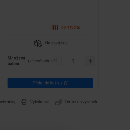
do 4 týdnů
Na zakázku
Množství
(vícenásobné:
1
)
balení
Přidat do košíku
 schránky
Vytisknout
Dotaz na výrobek