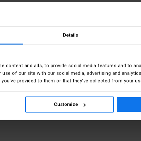
Details
e content and ads, to provide social media features and to anal
Barva
 use of our site with our social media, advertising and analyt
t you’ve provided to them or that they’ve collected from your use
Váhy
PKWIU
Customize
Przegroda