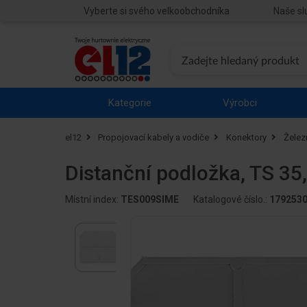
Vyberte si svého velkoobchodníka
Naše sl
Kategorie
Výrobci
el12
Propojovací kabely a vodiče
Konektory
Želez
Distanční podložka, TS 35
Místní index:
TES009SIME
Katalogové číslo.:
179253