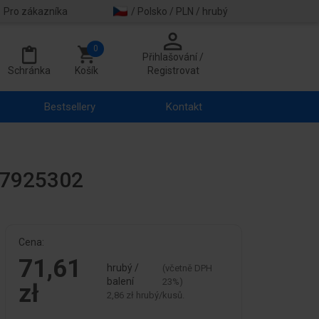
Pro zákazníka
/ Polsko / PLN / hrubý
0
Přihlašování /
Schránka
Košík
Registrovat
Bestsellery
Kontakt
 17925302
Cena:
71,61
hrubý /
(včetně DPH
balení
23%)
zł
2,86 zł hrubý/kusů.