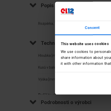
Popis produktu
Rozpěrka, TS 35, pro konektor ZSG 1-16.0
Consent
Technické údaje
This website uses cookies
We use cookies to personalis
Hloubka [mm]
37
share information about your
it with other information tha
Kusů v balení
25
Výška [mm]
44
Další technické údaje
Podrobnosti o výrobci
Ścianka końcowa
Ne