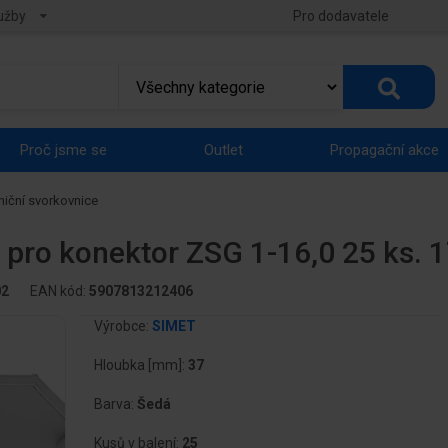
užby
Pro dodavatele
Proč jsme se
Outlet
Propagační akce
niční svorkovnice
, pro konektor ZSG 1-16,0 25 ks.
02
EAN kód:
5907813212406
Výrobce:
SIMET
Hloubka [mm]:
37
Barva:
Šedá
Kusů v balení:
25