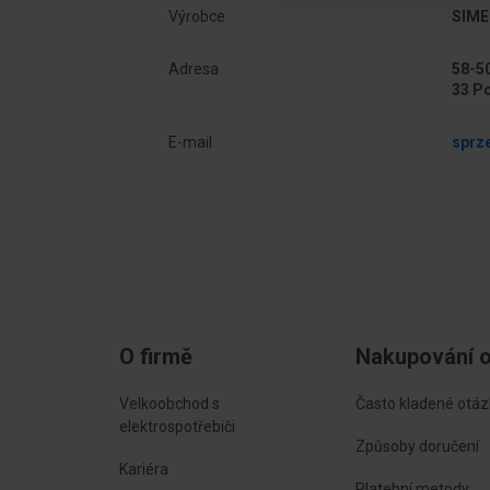
Výrobce
SIME
Kolor
Szar
Adresa
58-50
Z zaczepami
Ne
33 P
E-mail
sprz
O firmě
Nakupování o
Velkoobchod s
Často kladené otáz
elektrospotřebiči
Způsoby doručení
Kariéra
Platební metody