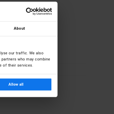
About
yse our traffic. We also
Šedá
ics partners who may combine
 of their services.
2.5
27.33.13.0
Allow all
Ano