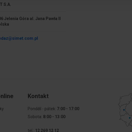
T S.A.
y
Grubość
6 Jelenia Góra al. Jana Pawła II
olska
edaz@simet.com.pl
nline
Kontakt
ky
Pondělí - pátek:
7:00 - 17:00
Sobota:
8:00 - 13:00
tel.:
12 269 12 12