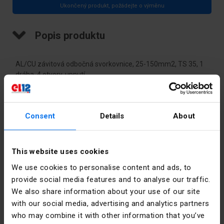
Ukončený produkt, požádejte o výměnu
Popis produktu
AL/CU závitová odbočná svorkovnice, 25-150mm2, TS 35, 1
dráha, 4 otvory. upnutí
Technické údaje
Consent
Details
About
Barva
Šedá
This website uses cookies
Jmenovitý
640
proud [A]
We use cookies to personalise content and ads, to
provide social media features and to analyse our traffic.
Jmenovitý
150
We also share information about your use of our site
průřez
with our social media, advertising and analytics partners
[mm²]
who may combine it with other information that you’ve