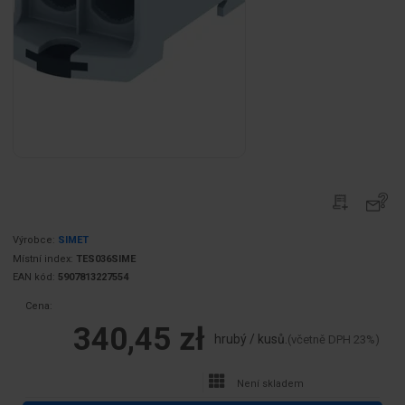
Výrobce:
SIMET
Místní index:
TES036SIME
EAN kód:
5907813227554
Cena:
340,45 zł
hrubý / kusů.
(včetně DPH 23%)
Není skladem