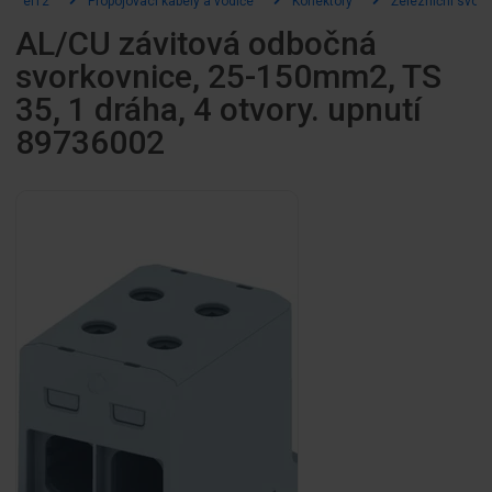
el12
Propojovací kabely a vodiče
Konektory
Železniční svor
AL/CU závitová odbočná
svorkovnice, 25-150mm2, TS
35, 1 dráha, 4 otvory. upnutí
89736002