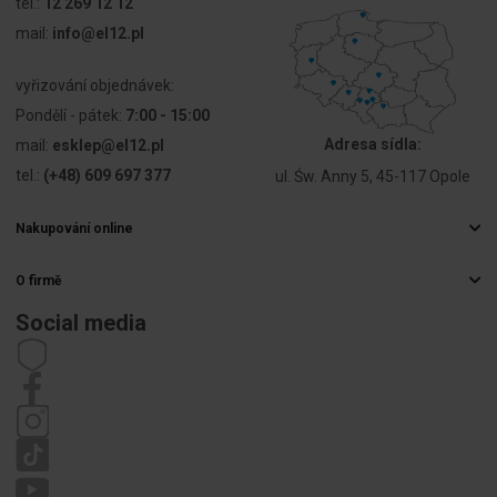
tel.:
12 269 12 12
linkowego z
mail:
info@el12.pl
końcówką
tulejkową
vyřizování objednávek:
Przekrój
25 ... 150
Pondělí - pátek:
7:00 - 15:00
przyłączanego
mm²
Adresa sídla:
mail:
esklep@el12.pl
przewodu
jednodrutowego
tel.:
(+48) 609 697 377
ul. Św. Anny 5, 45-117 Opole
Przekrój
25 ... 150
Nakupování online
przyłączanego
mm²
Často kladené otázky
przewodu
O firmě
Způsoby doručení
wielożyłowego
Velkoobchod s elektrospotřebiči
Platby
Social media
Kariéra
Prąd
290 A
Právo na odstoupení od smlouvy
znamionowy
Kontaktní údaje
Předpisy
In
Zásady ochrany osobních údajů
Stížnosti
Napięcie
690 V
znamionowe