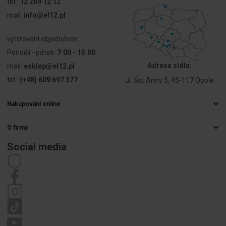
tel.:
12 269 12 12
linkowego z
mail:
info@el12.pl
końcówką
tulejkową
vyřizování objednávek:
Przekrój
1,5 ... 50
Pondělí - pátek:
7:00 - 15:00
przyłączanego
mm²
Adresa sídla:
mail:
esklep@el12.pl
przewodu
jednodrutowego
tel.:
(+48) 609 697 377
ul. Św. Anny 5, 45-117 Opole
Przekrój
1,5 ... 50
Nakupování online
przyłączanego
mm²
Často kladené otázky
przewodu
O firmě
Způsoby doručení
wielożyłowego
Velkoobchod s elektrospotřebiči
Platby
Social media
Kariéra
Prąd
145 A
Právo na odstoupení od smlouvy
znamionowy
Kontaktní údaje
Předpisy
In
Zásady ochrany osobních údajů
Stížnosti
Napięcie
1000 V
znamionowe