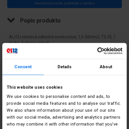
Ukončený produkt, požádejte o výměnu
Popis produktu
AL/CU závitová odbočná svorkovnice, 1,5-50mm2, TS 35, 1
dráha, 4 otvory. upnutí
Technické údaje
Consent
Details
About
Barva
Žlutozelená
This website uses cookies
Jmenovitý
320
proud [A]
We use cookies to personalise content and ads, to
provide social media features and to analyse our traffic.
Jmenovitý
50
We also share information about your use of our site
průřez
with our social media, advertising and analytics partners
[mm²]
who may combine it with other information that you’ve