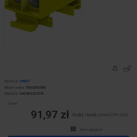
Výrobce:
SIMET
Místní index:
TES025SIME
EAN kód:
5907813227370
Cena:
91,97 zł
hrubý / kusů.
(včetně DPH 23%)
Není skladem