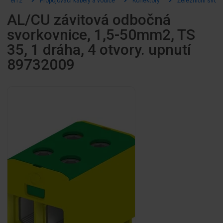
el12
Propojovací kabely a vodiče
Konektory
Železniční svor
AL/CU závitová odbočná
svorkovnice, 1,5-50mm2, TS
35, 1 dráha, 4 otvory. upnutí
89732009