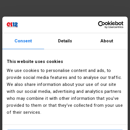
Kontakt
Consent
Details
About
poniedziałek - piątek:
7:00 -
17:00
sobota:
8:00 - 13:00
This website uses cookies
We use cookies to personalise content and ads, to
tel.:
12 269 12 12
provide social media features and to analyse our traffic.
email:
info@el12.pl
We also share information about your use of our site
with our social media, advertising and analytics partners
obsługa zamówień:
who may combine it with other information that you’ve
poniedziałek - piątek:
7:00 -
provided to them or that they’ve collected from your use
15:00
of their services.
Adres siedziby głównej:
email:
esklep@el12.pl
tel.:
(+48) 609 697 377
ul. Św. Anny 5, 45-117 Opole