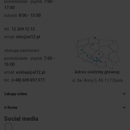
poniedziałek - piątek:
7:00 -
17:00
sobota:
8:00 - 13:00
tel.:
12 269 12 12
email:
info@el12.pl
obsługa zamówień:
poniedziałek - piątek:
7:00 -
15:00
Adres siedziby głównej:
email:
esklep@el12.pl
tel.:
(+48) 609 697 377
ul. Św. Anny 5, 45-117 Opole
Zakupy online
Najczęstsze pytania
O firmie
Sposoby dostawy
Hurtownia elektryczna
Płatności
Social media
Kariera
Prawo odstąpienia od umowy
Dane kontaktowe