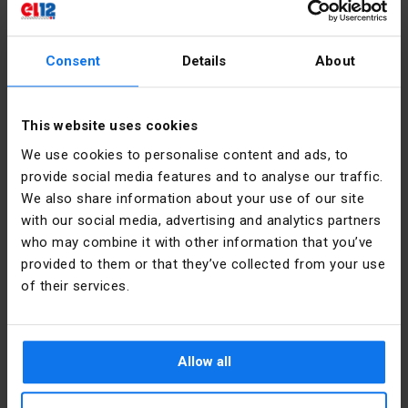
zakresie jego sytuację prawno-podatkową.
Udział w akcji promocyjnej jest dobrowolny.
Consent
Details
About
Szczegółowe informacje wraz z regulaminem
promocji i konkursu dostępne są na stronie:
https://go.hager.com/pl-FazaNaStyl
.
This website uses cookies
We use cookies to personalise content and ads, to
Zobacz produkty
provide social media features and to analyse our traffic.
We also share information about your use of our site
with our social media, advertising and analytics partners
who may combine it with other information that you’ve
provided to them or that they’ve collected from your use
of their services.
Allow all