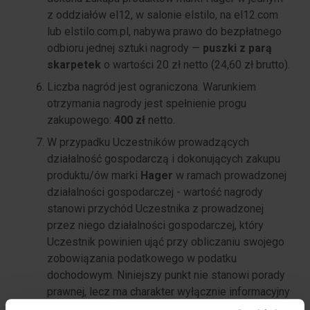
z oddziałów el12, w salonie elstilo, na el12.com
lub elstilo.com.pl, nabywa prawo do bezpłatnego
odbioru jednej sztuki nagrody —
puszki z parą
skarpetek
o wartości 20 zł netto (24,60 zł brutto).
Liczba nagród jest ograniczona. Warunkiem
otrzymania nagrody jest spełnienie progu
zakupowego:
400 zł
netto.
W przypadku Uczestników prowadzących
działalność gospodarczą i dokonujących zakupu
produktu/ów marki
Hager
w ramach prowadzonej
działalności gospodarczej - wartość nagrody
stanowi przychód Uczestnika z prowadzonej
przez niego działalności gospodarczej, który
Uczestnik powinien ująć przy obliczaniu swojego
zobowiązania podatkowego w podatku
dochodowym. Niniejszy punkt nie stanowi porady
prawnej, lecz ma charakter wyłącznie informacyjny
a Uczestnik powinien ustalić we własnym