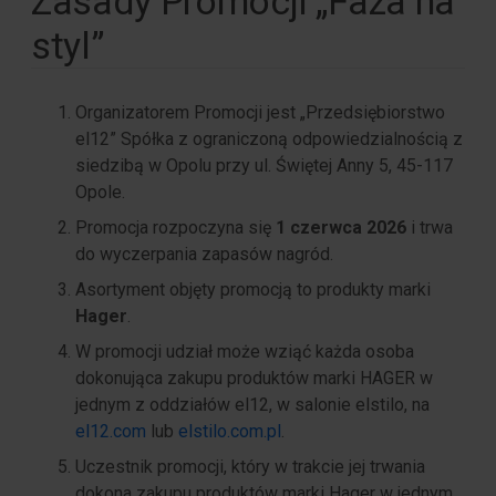
Zasady Promocji „Faza na
styl”
Organizatorem Promocji jest „Przedsiębiorstwo
el12” Spółka z ograniczoną odpowiedzialnością z
siedzibą w Opolu przy ul. Świętej Anny 5, 45-117
Opole.
Promocja rozpoczyna się
1 czerwca 2026
i trwa
do wyczerpania zapasów nagród.
Asortyment objęty promocją to produkty marki
Hager
.
W promocji udział może wziąć każda osoba
dokonująca zakupu produktów marki HAGER w
jednym z oddziałów el12, w salonie elstilo, na
el12.com
lub
elstilo.com.pl
.
Uczestnik promocji, który w trakcie jej trwania
dokona zakupu produktów marki Hager w jednym