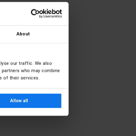
About
yse our traffic. We also
32
ics partners who may combine
 of their services.
50
27.33.13.0
Allow all
zewodu
0 ... 0 mm²