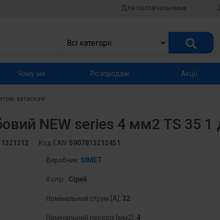
Для постачальника
Чому ми
Розпродаж
Акції
нтові затискачі
бовий NEW series 4 мм2 TS 35 1
11321312
Код EAN:
5907813212451
Виробник:
SIMET
Колір :
Сірий
Номінальний струм [A]:
32
Номінальний переріз [мм2]:
4