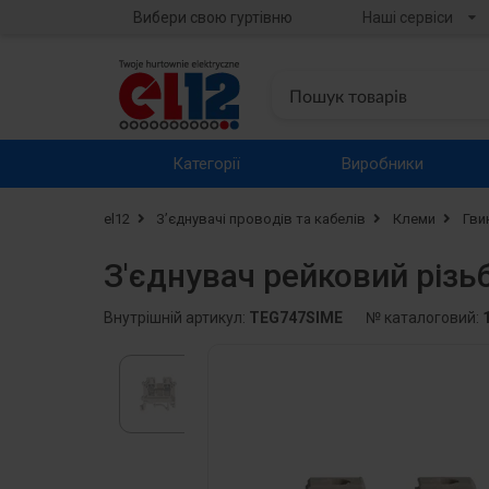
Вибери свою гуртівню
Наші сервіси
Категорії
Виробники
el12
З’єднувачі проводів та кабелів
Клеми
Гви
З'єднувач рейковий різь
Внутрішній артикул:
TEG747SIME
№ каталоговий: