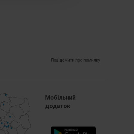
kową
zewodu
0 ... 0 mm²
800 V
znego 2
Połączenie śrubowe
Повідомити про помилку
2
ego
Tworzywo termoplastyczne
e Ex-e -
НІ
Мобільний
додаток
Szary