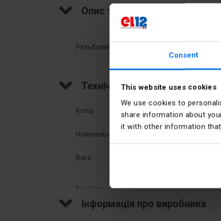
Опис товару
Резьбовий клемник, серія NEW, 4 мм2, TS 32.
Consent
Технічні дані
This website uses cookies
We use cookies to personalis
Колір
Сіри
share information about your
it with other information tha
Номінальний переріз [мм2]
4
Вага
7.5
Інші технічні дані
Інформація про виробника
Przekrój przyłączanego przewodu
0.5 .