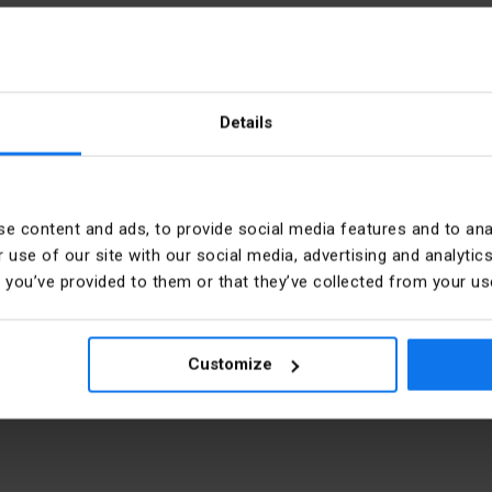
35, 1 доріжка
Details
e content and ads, to provide social media features and to anal
й
Номінальний струм [A]
 use of our site with our social media, advertising and analyt
t you’ve provided to them or that they’ve collected from your use
Контакт в упакованні
PKWIU
Customize
.. 4 mm²
Przekrój przyłączanego pr