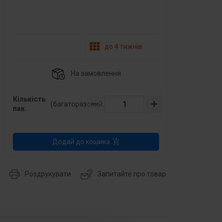
до 4 тижнів
На замовлення
Кількість
(багаторазовий:
1
)
пак.
Додай до кошика
Роздрукувати
Запитайте про товар