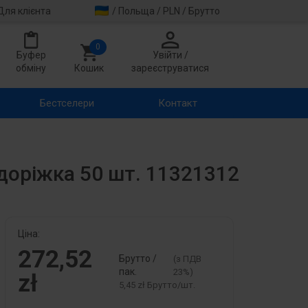
Для клієнта
/ Польща / PLN / Брутто
0
Буфер
Увійти /
обміну
Кошик
зареєструватися
Бестселери
Контакт
 доріжка 50 шт. 11321312
Ціна:
272,52
Брутто /
(з ПДВ
пак.
23%)
zł
5,45 zł Брутто/шт.