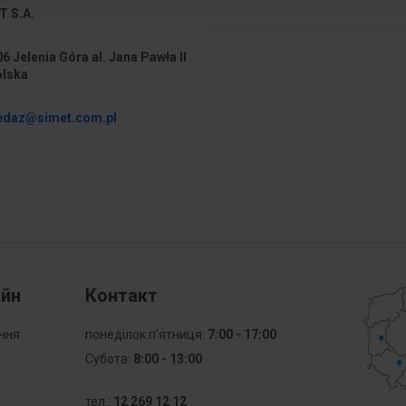
linkowego z końcówką tulej
T S.A.
.. 6 mm²
Przekrój przyłączanego pr
6 Jelenia Góra al. Jana Pawła II
wielożyłowego
olska
Napięcie znamionowe
edaz@simet.com.pl
czenie śrubowe
Rodzaj połączenia elektryc
Liczba zacisków na poziom
a montażowa DIN TH-35 mm
Materiał elementu izolacyjn
.. 125 °C
Wykonanie przeciwwybuchow
айн
Контакт
potwierdzone
ання
понеділок п'ятниця:
7:00 - 17:00
Kolor
Субота:
8:00 - 13:00
тел.:
12 269 12 12