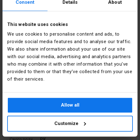
Consent
Details
About
Номінальний
10
переріз
[мм2]
This website uses cookies
Інформація про виробника
We use cookies to personalise content and ads, to
Вага
69
provide social media features and to analyse our traffic.
Виробник
SIMET S.A.
We also share information about your use of our site
Точний
Оранжевий
колір
with our social media, advertising and analytics partners
Адреса
58-506
who may combine it with other information that you’ve
Jelenia
PKWIU
27.33.13.0
provided to them or that they’ve collected from your use
Góra al.
of their services.
Jana Pawła
II 33 Polska
Інші технічні дані
Електронна
sprzedaz@simet.com.pl
Allow all
Odległość
12 mm
пошта
między
osiami
Упаковка
otworów
Customize
Wykonanie
НІ
Свого роду
PK