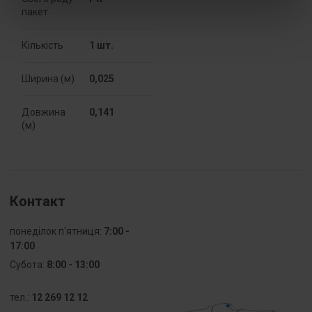
przeciwwybuchowe
пакет
Ex-e -
potwierdzone
Кількість
1 шт.
Przekrój
4 ... 6 mm²
Ширина (м)
0,025
przyłączanego
przewodu
linkowego
Довжина
0,141
bez
(м)
końcówki
tulejkowej
Przekrój
0 ... 0 mm²
przyłączanego
Контакт
przewodu
linkowego z
понеділок п'ятниця:
7:00 -
końcówką
17:00
tulejkową
Субота:
8:00 - 13:00
Przekrój
4 ... 10 mm²
przyłączanego
тел.:
12 269 12 12
przewodu