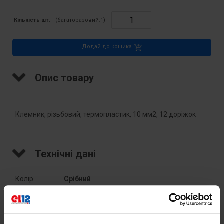
Кількість шт.
(багаторазовий:
1
)
Додай до кошика
Опис товару
Клемник, різьбовий, термопластик, 10 мм2, 12 доріжок
Технічні дані
Колір
Срібний  
Номінальний
57
струм [A]