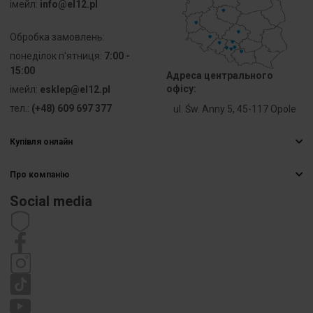
iмейл:
info@el12.pl
jednodrutowego
Обробка замовлень:
Przekrój
4 ... 6 mm²
понеділок п'ятниця:
przyłączanego
7:00 -
przewodu
15:00
Адреса центрального
wielożyłowego
офісу:
iмейл:
esklep@el12.pl
тел.:
(+48) 609 697 377
ul. Św. Anny 5, 45-117 Opole
Prąd
57 A
znamionowy
Купівля онлайн
In
Найчастіші запитання
Про компанію
Способи доставки
Napięcie
750 V
znamionowe
Електрична гуртівня
Оплати
Social media
Кар’єра
Право відмови від договору
Rodzaj
Połączenie
Контактна інформація
Статут
połączenia
śrubowe
Політика приватності
elektrycznego
Рекламація
1
Rodzaj
Połączenie
połączenia
śrubowe