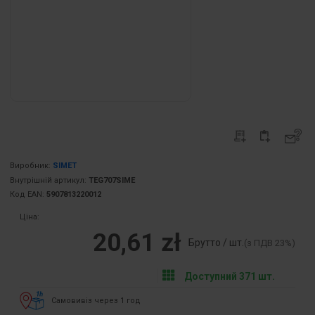
Виробник:
SIMET
Внутрішній артикул:
TEG707SIME
Код EAN:
5907813220012
Ціна:
20,61 zł
Брутто / шт.
(з ПДВ 23%)
Доступний 371 шт.
Самовивіз через 1 год