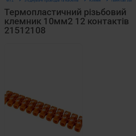
el12
З’єднувачі проводів та кабелів
Клеми
Гвинтові зати
Термопластичний різьбовий
клемник 10мм2 12 контактів
21512108