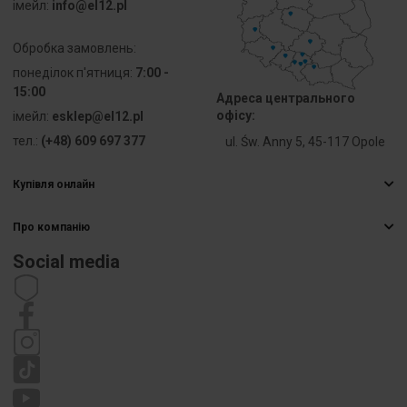
przewodu
iмейл:
info@el12.pl
linkowego z
końcówką
Обробка замовлень:
tulejkową
понеділок п'ятниця:
7:00 -
15:00
Адреса центрального
Przekrój
0.5 ... 6 mm²
офісу:
iмейл:
esklep@el12.pl
przyłączanego
przewodu
тел.:
(+48) 609 697 377
ul. Św. Anny 5, 45-117 Opole
jednodrutowego
Купівля онлайн
Przekrój
0 ... 0 mm²
Найчастіші запитання
przyłączanego
Про компанію
Способи доставки
przewodu
Електрична гуртівня
wielożyłowego
Оплати
Social media
Кар’єра
Право відмови від договору
Prąd
32 A
Контактна інформація
Статут
znamionowy
Політика приватності
In
Рекламація
Napięcie
800 V
znamionowe