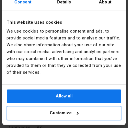
Consent
Details
About
Колір
Синій
This website uses cookies
Номінальний
32
Інформація про виробника
We use cookies to personalise content and ads, to
струм [A]
provide social media features and to analyse our traffic.
Виробник
SIMET S.A.
We also share information about your use of our site
Номінальний
4
переріз
with our social media, advertising and analytics partners
[мм2]
Адреса
58-506
who may combine it with other information that you’ve
Jelenia
provided to them or that they’ve collected from your use
Góra al.
Ширина
6.5
of their services.
Jana Pawła
[мм]
II 33 Polska
Гвинт
M3
Електронна
sprzedaz@simet.com.pl
Allow all
пошта
Вага
10.9
Упаковка
Customize
Висота [мм]
4.5
Свого роду
PK