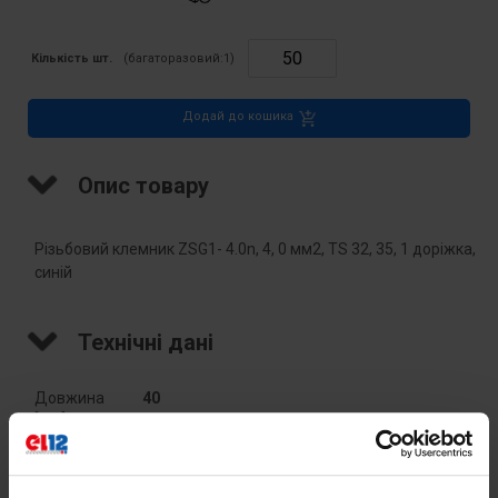
Кількість шт.
(багаторазовий:
1
)
Додай до кошика
Опис товару
Різьбовий клемник ZSG1- 4.0n, 4, 0 мм2, TS 32, 35, 1 доріжка,
синій
Технічні дані
Довжина
40
[мм]
Кількість
1
трас