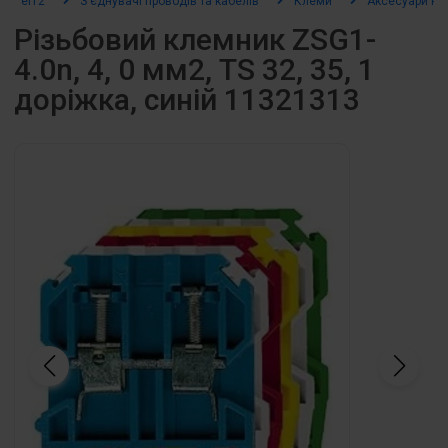
el12
З’єднувачі проводів та кабелів
Клеми
Аксесуари на 
Різьбовий клемник ZSG1-
4.0n, 4, 0 мм2, TS 32, 35, 1
доріжка, синій 11321313