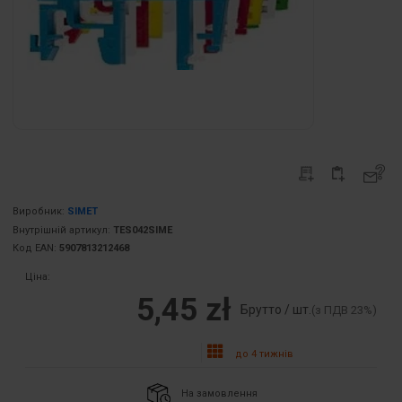
Виробник:
SIMET
Внутрішній артикул:
TES042SIME
Код EAN:
5907813212468
Ціна:
5,45 zł
Брутто / шт.
(з ПДВ 23%)
до 4 тижнів
На замовлення