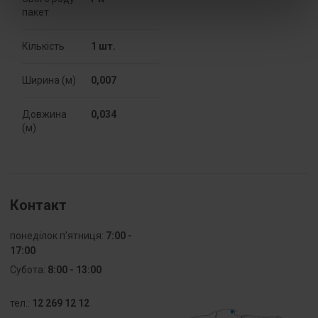
Точний
Синій
пакет
колір
Кількість
1 шт.
Кількість
1
роз’ємів
Ширина (м)
0,007
PKWIU
27.33.13.0
Довжина
0,034
(м)
Інші технічні дані
Przekrój
0.5 ... 4 mm²
przyłączanego
Контакт
przewodu
linkowego
bez
понеділок п'ятниця:
7:00 -
końcówki
17:00
tulejkowej
Субота:
8:00 - 13:00
Przekrój
0 ... 0 mm²
тел.:
12 269 12 12
przyłączanego