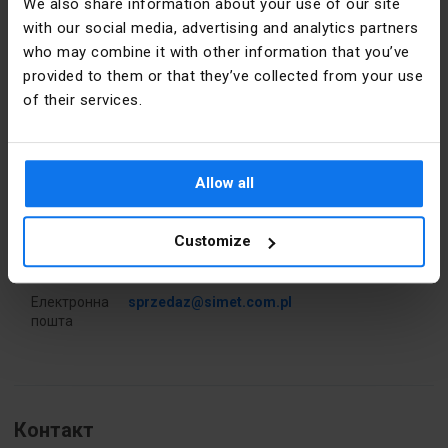
We also share information about your use of our site
Ширина
76
[мм]
with our social media, advertising and analytics partners
who may combine it with other information that you’ve
Вага
132.3
provided to them or that they’ve collected from your use
Інформація про виробника
of their services.
Точний
Чорний
Виробник
SIMET S.A.
колір
Адреса
58-506
Allow all
PKWIU
27.33.13.0
Jelenia
Góra al.
Jana Pawła
Customize
Інші технічні дані
II 33 Polska
Odległość
63 mm
Електронна
sprzedaz@simet.com.pl
między
пошта
osiami
otworów
Wykonanie
НІ
przeciwwybuchowe
Контакт
Ex-e -