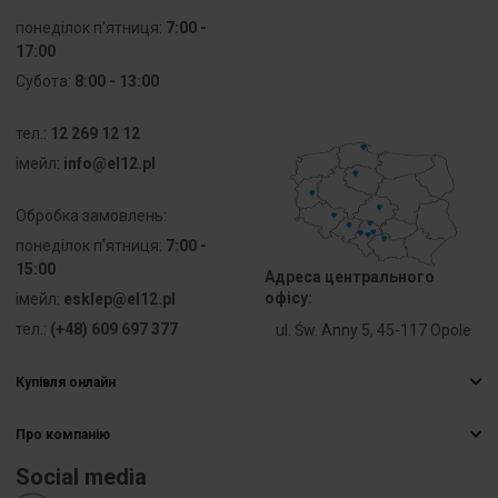
potwierdzone
понеділок п'ятниця:
7:00 -
17:00
Przekrój
10 ... 25
Субота:
8:00 - 13:00
przyłączanego
mm²
przewodu
linkowego
тел.:
12 269 12 12
bez
iмейл:
info@el12.pl
końcówki
tulejkowej
Обробка замовлень:
понеділок п'ятниця:
7:00 -
Przekrój
0 ... 0 mm²
15:00
przyłączanego
Адреса центрального
przewodu
офісу:
iмейл:
esklep@el12.pl
linkowego z
тел.:
(+48) 609 697 377
ul. Św. Anny 5, 45-117 Opole
końcówką
tulejkową
Купівля онлайн
Найчастіші запитання
Przekrój
10 ... 25
przyłączanego
mm²
Про компанію
Способи доставки
przewodu
Електрична гуртівня
Оплати
jednodrutowego
Social media
Кар’єра
Право відмови від договору