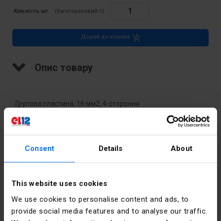
Кількість шт.
(багаторазовий:
1
)
Додай до кошика
Опис товару
Групова пластина, 16 мм2, 4-стороння
Технічні дані
Consent
Details
About
Глибина
63
[мм]
This website uses cookies
We use cookies to personalise content and ads, to
Колір
Чорний
provide social media features and to analyse our traffic.