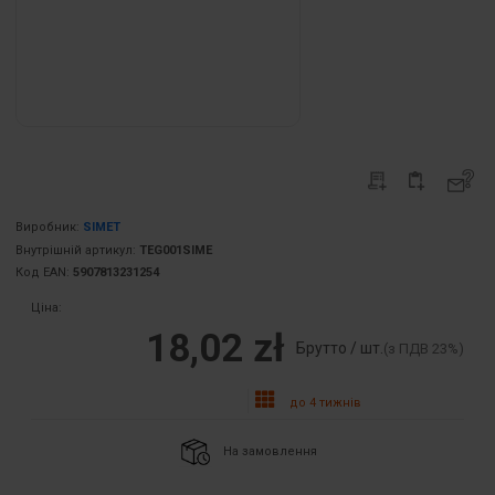
Виробник:
SIMET
Внутрішній артикул:
TEG001SIME
Код EAN:
5907813231254
Ціна:
18,02 zł
Брутто / шт.
(з ПДВ 23%)
до 4 тижнів
На замовлення