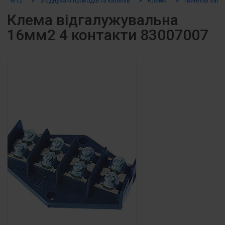
el12
З’єднувачі проводів та кабелів
Клеми
Гвинтові зати
Клема відгалужувальна
16мм2 4 контакти 83007007