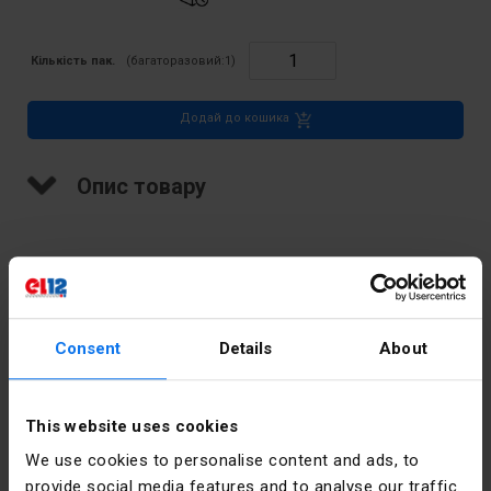
Кількість пак.
(багаторазовий:
1
)
Додай до кошика
Опис товару
З'єднувач фарфоровий різьбовий, 10 мм2, 2 контакти
Consent
Details
About
Технічні дані
Кількість
2
This website uses cookies
трас
We use cookies to personalise content and ads, to
Колір
Білий
provide social media features and to analyse our traffic.