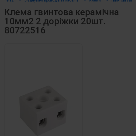
el12
З’єднувачі проводів та кабелів
Клеми
Гвинтові зати
Клема гвинтова керамічна
10мм2 2 доріжки 20шт.
80722516