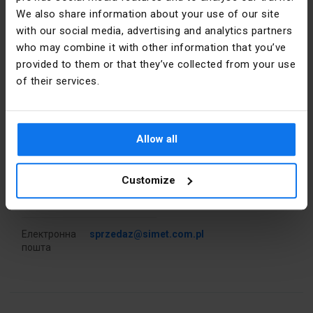
We also share information about your use of our site
Номінальна
450
with our social media, advertising and analytics partners
напруга [В]
who may combine it with other information that you’ve
provided to them or that they’ve collected from your use
Номінальний
57
Інформація про виробника
of their services.
струм [A]
Виробник
SIMET S.A.
Ширина
20
[мм]
Allow all
Адреса
58-506
Jelenia
Контакт в
20
Góra al.
Customize
упакованні
Jana Pawła
II 33 Polska
Висота [мм]
24
Електронна
sprzedaz@simet.com.pl
пошта
Переріз
10
[мм2]
Кількість
2
роз’ємів