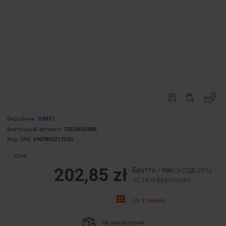
Виробник:
SIMET
Внутрішній артикул:
TEG043SIME
Код EAN:
5907813217500
Ціна:
202,85 zł
Брутто / пак.
(з ПДВ 23%)
10,14 zł Брутто/шт.
до 4 тижнів
На замовлення