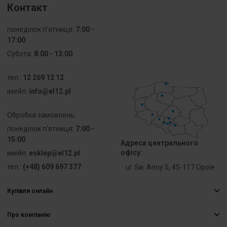
Контакт
PKWIU
27.33.13.0
понеділок п'ятниця:
7:00 -
17:00
Інші технічні дані
Субота:
8:00 - 13:00
Odległość
0 mm
тел.:
12 269 12 12
między
iмейл:
info@el12.pl
osiami
otworów
Обробка замовлень:
понеділок п'ятниця:
7:00 -
Wykonanie
НІ
15:00
przeciwwybuchowe
Адреса центрального
Ex-e -
офісу:
iмейл:
esklep@el12.pl
potwierdzone
тел.:
(+48) 609 697 377
ul. Św. Anny 5, 45-117 Opole
Przekrój
0 ... 10 mm²
Купівля онлайн
przyłączanego
Найчастіші запитання
przewodu
linkowego
Про компанію
Способи доставки
bez
Електрична гуртівня