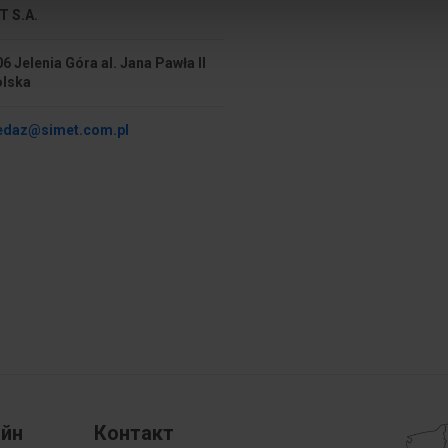
T S.A.
Sposób montażu
6 Jelenia Góra al. Jana Pawła II
mm
Szerokość
olska
 mm
Osłona izolacyjna przed dot
edaz@simet.com.pl
айн
Контакт