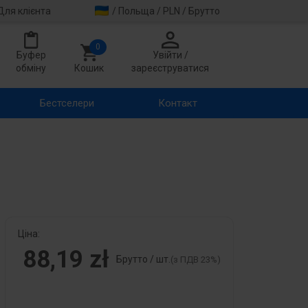
Для клієнта
/ Польща / PLN / Брутто
0
Буфер
Увійти /
обміну
Кошик
зареєструватися
Бестселери
Контакт
Ціна:
88,19 zł
Брутто / шт.
(з ПДВ 23%)