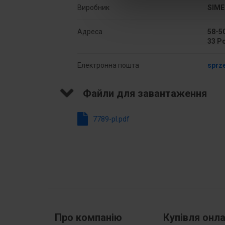
Виробник
SIME
Łączna liczba podłączeń
25
Адреса
58-50
Wysokość
51 
33 P
Głębokość
146
Електронна пошта
sprz
Файли для завантаження
7789-pl.pdf
Про компанію
Купівля онл