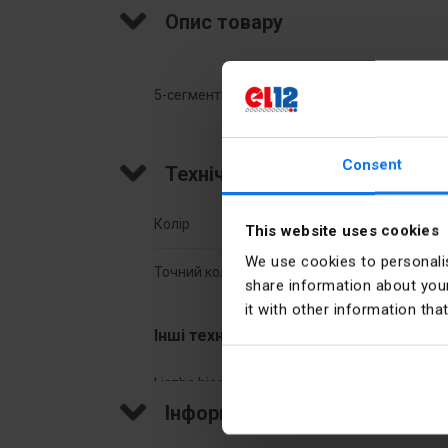
Опис товару
5-сегментна монтажна гілка (затискач: 5x
Consent
Технічні дані
Колір
Жов
This website uses cookies
We use cookies to personalis
Точний колір
Жов
share information about your
it with other information tha
Інші технічні дані
Liczba biegunów
5
Інформація про виробника
Liczba podłączeń 10 mm²
20