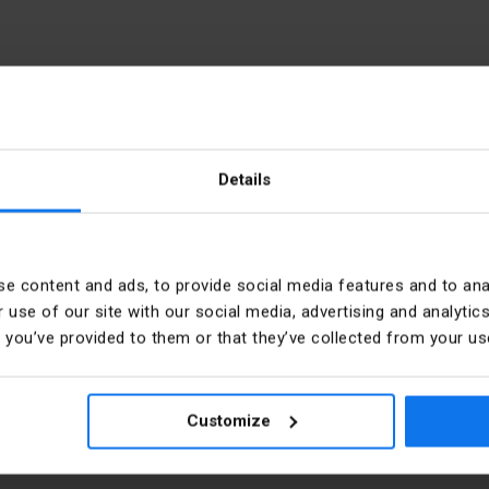
25мм2-5x4x10мм2)
Details
тий
Номінальний струм [A]
e content and ads, to provide social media features and to anal
тий
PKWIU
 use of our site with our social media, advertising and analyt
t you’ve provided to them or that they’ve collected from your use
Typ połączenia
Customize
Liczba podłączeń 25 mm²