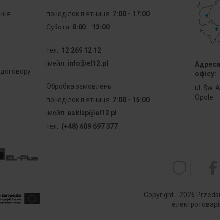
ання
понеділок п'ятниця:
7:00 - 17:00
Субота:
8:00 - 13:00
тел.:
12 269 12 12
iмейл:
info@el12.pl
Адреса
 договору
офісу:
Обробка замовлень:
ul. Św. 
Opole
понеділок п'ятниця:
7:00 - 15:00
iмейл:
esklep@el12.pl
тел.:
(+48) 609 697 377
Copyright - 2026 Przedsi
електротоварів