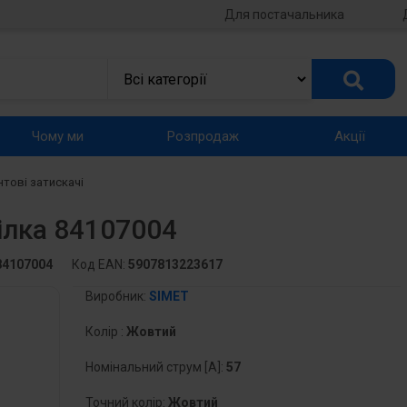
Для постачальника
Чому ми
Розпродаж
Акції
нтові затискачі
ілка 84107004
84107004
Код EAN:
5907813223617
Виробник:
SIMET
Колір :
Жовтий
Номінальний струм [A]:
57
Точний колір:
Жовтий