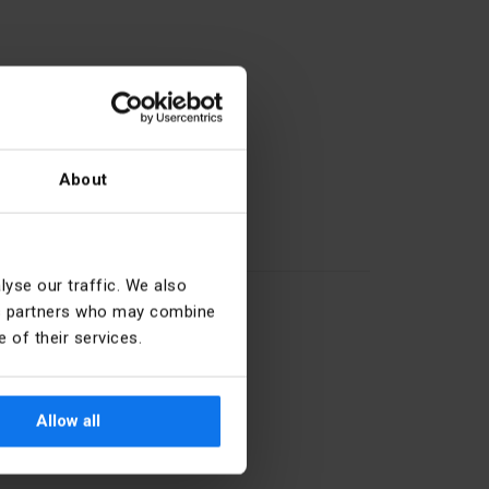
About
57
yse our traffic. We also
27.33.13.0
ics partners who may combine
 of their services.
Śrubowy
Allow all
5