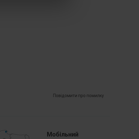
Śruba
47 mm
ykiem
НІ
Повідомити про помилку
Мобільний