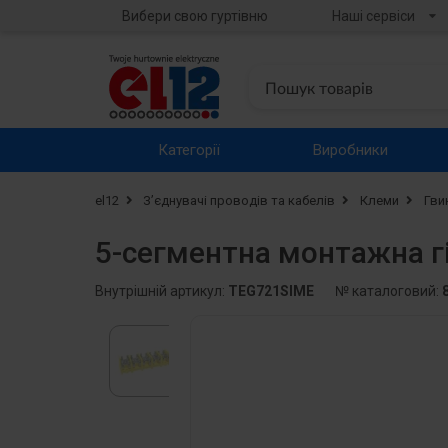
Вибери свою гуртівню
Наші сервіси
Категорії
Виробники
el12
З’єднувачі проводів та кабелів
Клеми
Гви
5-сегментна монтажна г
Внутрішній артикул:
TEG721SIME
№ каталоговий: