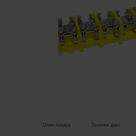
Натисни на фото щоб збільшити
Опис товару
Технічні дані