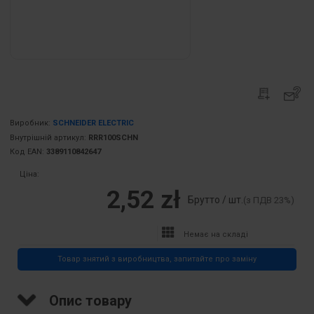
Виробник:
SCHNEIDER ELECTRIC
Внутрішній артикул:
RRR100SCHN
Код EAN:
3389110842647
Ціна:
2,52 zł
Брутто / шт.
(з ПДВ 23%)
Немає на складі
Товар знятий з виробництва, запитайте про заміну
Опис товару