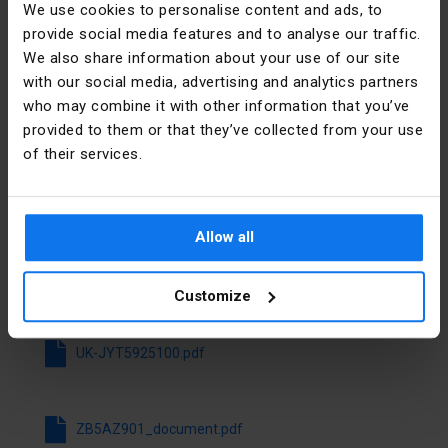
We use cookies to personalise content and ads, to
provide social media features and to analyse our traffic.
Адреса
02-673
We also share information about your use of our site
Warszawa
with our social media, advertising and analytics partners
ul.
Konstruktorska
who may combine it with other information that you’ve
12
provided to them or that they’ve collected from your use
of their services.
ІПН
5220011965
Файли для завантаження
Allow all
Завантажити всі файли
Customize
UK-JYT5925100.pdf
ZB5AZ901_document.pdf