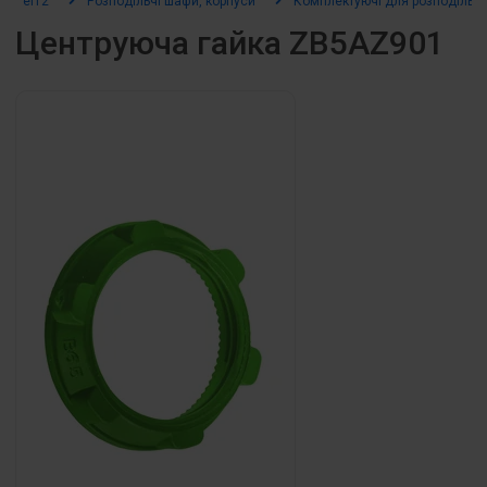
el12
Розподільчі шафи, корпуси
Комплектуючі для розподільч
Центруюча гайка ZB5AZ901