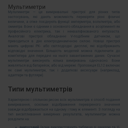
Мультиметри
Мультиметри — це вимірювальні пристрої для різних типів
застосувань, які дають можливість перевіряти різні фізичні
величини, а отже поєднують функції амперметра, вольтметра, або
омметра. Вони є одними з основного обладнання в асортименті як
професійного електрика, так і некваліфікованого ентузіаста.
Аналогові пристрої обладнанні V-подібним датчиком, що
приводиться в дію електродинамічною силою. Новіші пристрої
мають цифрові РК- або світлодіодні дисплеї, які відображають
відповідні значення. Більшість моделей можна підключити до
комп’ютера для передачі на нього завантажених даних. Сучасні
мультиметри виконують кілька вимірювань одночасно. Вони
живляться від батарейок, або від мережі. Пропозиція EL12 включає
як самі мультиметри, так і додаткові аксесуари (наприклад,
адаптери та футляри).
Типи мультиметрів
Характерною і спільною рисою всіх мультиметрів є спосіб подання
вимірювання, оскільки відображення перевіреного значення
завжди відображається на одному і тому ж елементі. З погляду на
тип висвітлювання виміряних результатів, мультиметри можна
розділити на:
аналоговий
(вони використовують таблицю зі шкалою та V-