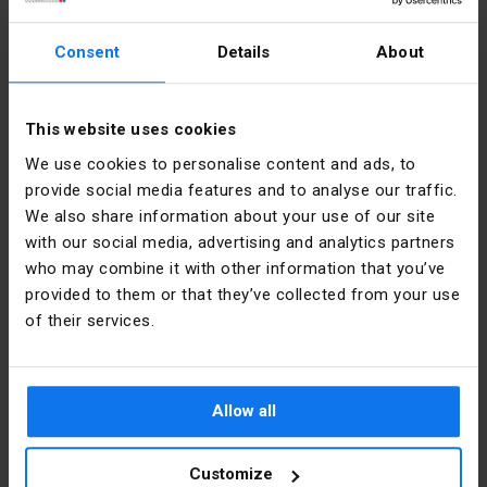
Технічні дані
KD12 прокладка.
Дистанційні кільця PD60x12, PD60x24, PD60x30.
Consent
Details
About
Глибина
41
Кришка PL60.
[мм]
Гвинти W16, W25, W40.
This website uses cookies
Колір
Оранжевий
Сигналізація PS60 обкладинка.
We use cookies to personalise content and ads, to
provide social media features and to analyse our traffic.
Форма
Круглий
We also share information about your use of our site
with our social media, advertising and analytics partners
Матеріал
PP
Інформація про виробника
who may combine it with other information that you’ve
provided to them or that they’ve collected from your use
Монтаж
Внутрішній  
of their services.
Виробник
SIMET S.A.
Кришка
Ні 
Адреса
58-506
Jelenia
Тип
Для 
Allow all
Góra al.
бетонної 
Jana Pawła
стіни
II 33 Polska
Customize