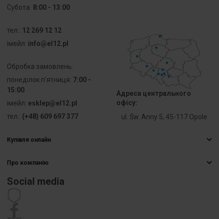
Субота:
8:00 - 13:00
Для
Не 
модульного
стосується
тел.:
12 269 12 12
обладнання
iмейл:
info@el12.pl
Кількість
9
входів
Обробка замовлень:
понеділок п'ятниця:
7:00 -
Діаметр
60
15:00
Адреса центрального
монтуючого
офісу:
iмейл:
esklep@el12.pl
обладнання
[мм]
тел.:
(+48) 609 697 377
ul. Św. Anny 5, 45-117 Opole
PKWIU
27.33.13.0
Купівля онлайн
Найчастіші запитання
Про компанію
Способи доставки
Інші технічні дані
Електрична гуртівня
Оплати
Social media
Кар’єра
Право відмови від договору
Sposób
Montaż
Контактна інформація
montażu
podtynkowy
Статут
Політика приватності
Рекламація