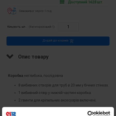
Доступний 1628 шт.
Самовивіз через 1 год
Кількість шт.
(багаторазовий:
1
)
Додай до кошика
Опис товару
Коробка
неглибока, послідовна
8 вибивних отворів для труб ø 20 мм у бічних стінках.
1 вибивний отвір у нижній частині коробка.
2 гвинти для кріпильних аксесуарів включені.
Аксесуари, що відповідають коробці: