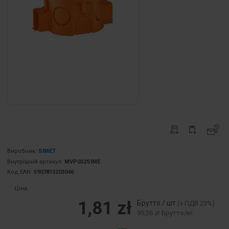
Виробник:
SIMET
Внутрішній артикул:
MVP032SIME
Код EAN:
5907813203046
Ціна:
1,81 zł
Брутто / шт.
(з ПДВ 23%)
95,26 zł Брутто/кг.