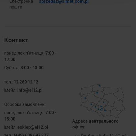
Електронна
sprzedaz@simet.com.pl
пошта
Ширина
62
[мм]
Контакт в
35
упакованні
Контакт
Діаметр
71
понеділок п'ятниця:
7:00 -
монтажного
17:00
отвору [мм]
Субота:
8:00 - 13:00
Тип
Для 
тел.:
12 269 12 12
обладнання
iмейл:
info@el12.pl
Вага [г]
22
Обробка замовлень:
Самозатухаюче
Так
понеділок п'ятниця:
7:00 -
15:00
Адреса центрального
Вогнетривка
Негорюча 
офісу:
iмейл:
esklep@el12.pl
стійкість
тел.:
(+48) 609 697 377
ul. Św. Anny 5, 45-117 Opole