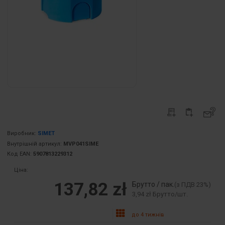
Виробник:
SIMET
Внутрішній артикул:
MVP041SIME
Код EAN:
5907813229312
Ціна:
137,82 zł
Брутто / пак.
(з ПДВ 23%)
3,94 zł Брутто/шт.
до 4 тижнів