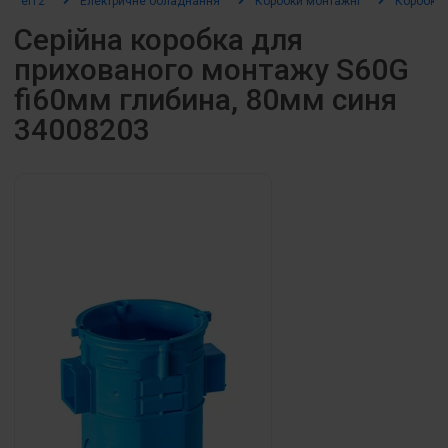
el12
Електричне обладнання
Коробки монтажні
Коробки 
Серійна коробка для
прихованого монтажу S60G
fi60мм глибина, 80мм синя
34008203