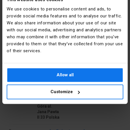
Гвинти W16, W25, W40.
We use cookies to personalise content and ads, to
Безгалогенні
Так
Сигнальна кришка PS60.
provide social media features and to analyse our traffic.
We also share information about your use of our site
Глибина
80
with our social media, advertising and analytics partners
[мм]
who may combine it with other information that you’ve
provided to them or that they’ve collected from your use
Колір
Синій
of their services.
Форма
Круглий
Інформація про виробника
Матеріал
PP
Allow all
Виробник
SIMET S.A.
Монтаж
Внутрішній  
Customize
Адреса
58-506
Jelenia
Кришка
Ні 
Góra al.
Jana Pawła
Тип
Для 
II 33 Polska
бетонної 
стіни