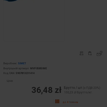
Виробник:
SIMET
Внутрішній артикул:
MVP058SIME
Код EAN:
5907813231414
Ціна:
36,48 zł
Брутто / шт.
(з ПДВ 23%)
155,23 zł Брутто/кг.
до 4 тижнів