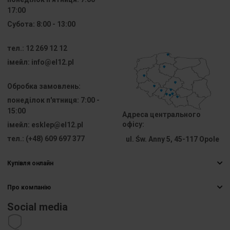
17:00
Вогнетривка
Негорюча 
Субота:
8:00 - 13:00
стійкість
тел.:
12 269 12 12
Кількість
5
iмейл:
info@el12.pl
сегментів
Обробка замовлень:
Клас
V0
горючості
понеділок п'ятниця:
7:00 -
15:00
Адреса центрального
Для
Не 
офісу:
iмейл:
esklep@el12.pl
модульного
стосується
тел.:
(+48) 609 697 377
ul. Św. Anny 5, 45-117 Opole
обладнання
Купівля онлайн
Кількість
34
Найчастіші запитання
входів
Про компанію
Способи доставки
Електрична гуртівня
Оплати
Діаметр
60
Social media
монтуючого
Кар’єра
Право відмови від договору
обладнання
Контактна інформація
Статут