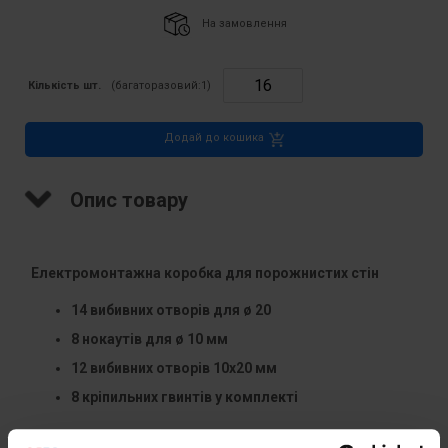
На замовлення
Кількість шт.
(багаторазовий:
1
)
Додай до кошика
Опис товару
Електромонтажна коробка для порожнистих стін
14 вибивних отворів для ø 20
8 нокаутів для ø 10 мм
12 вибивних отворів 10x20 мм
8 кріпильних гвинтів у комплекті
Технічні дані