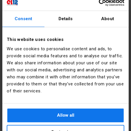
Безгалогенні
Так
Consent
Details
About
Глибина
46
[мм]
This website uses cookies
Колір
Синій
We use cookies to personalise content and ads, to
provide social media features and to analyse our traffic.
Форма
Овальний
We also share information about your use of our site
Інформація про виробника
with our social media, advertising and analytics partners
Матеріал
Поліамід
who may combine it with other information that you’ve
Виробник
SIMET S.A.
provided to them or that they’ve collected from your use
Монтаж
Внутрішній  
of their services.
Адреса
58-506
Jelenia
Кришка
Ні 
Góra al.
Jana Pawła
Allow all
II 33 Polska
Тип
Для 
гіпсокартону
Електронна
sprzedaz@simet.com.pl