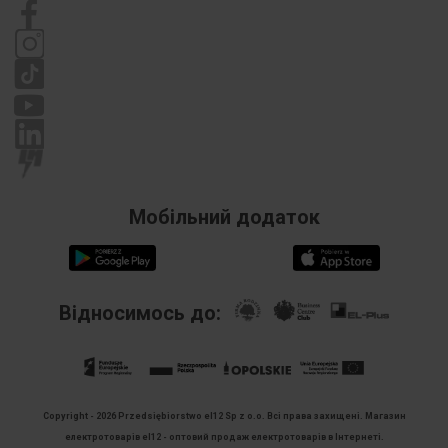
[мм]
Політика приватності
Рекламація
Відповідний
PA6
матеріал
PKWIU
27.33.13.0
Мобільний додаток
Відносимось до:
Copyright - 2026 Przedsiębiorstwo el12 Sp z o.o. Всі права захищені.
Магазин
електротоварів el12 - оптовий продаж електротоварів в Інтернеті.