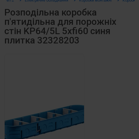
el12
Електричне обладнання
Коробки монтажні
Коробки 
Розподільна коробка
п'ятидільна для порожніх
стін KP64/5L 5xfi60 синя
плитка 32328203