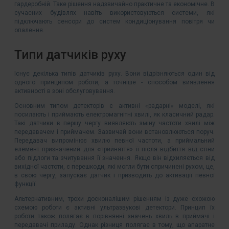
гардеробній. Таке рішення надзвичайно практичне та економічне. В
сучасних будівлях навіть використовуються системи, які
підключають сенсори до систем кондиціонування повітря чи
опалення.
Типи датчиків руху
Існує декілька типів датчиків руху. Вони відрізняються один від
одного принципом роботи, а точніше - способом виявлення
активності в зоні обслуговування.
Основним типом детекторів є активні «радарні» моделі, які
посилають і приймають електромагнітні хвилі, як класичний радар.
Такі датчики в першу чергу виявляють зміну частоти хвилі між
передавачем і приймачем. Зазвичай вони встановлюються поруч.
Передавач випромінює хвилю певної частоти, а приймальний
елемент призначений для «прийняття» її після відбиття від стіни
або підлоги та зчитування її значення. Якщо він відхиляється від
вихідної частоти, є перешкоди, які могли бути спричинені рухом, це,
в свою чергу, запускає датчик і призводить до активації певної
функції.
Альтернативним, трохи досконалішим рішенням із дуже схожою
схемою роботи є активні ультразвукові детектори. Принцип їх
роботи також полягає в порівнянні значень хвиль в приймачі і
передавачі приладу. Однак різниця полягає в тому, що апаратне