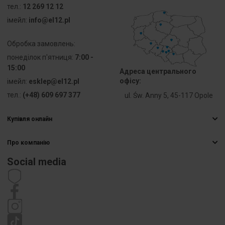
тел.:
12 269 12 12
iмейл:
info@el12.pl
Обробка замовлень:
понеділок п'ятниця:
7:00 -
15:00
Адреса центрального
офісу:
iмейл:
esklep@el12.pl
тел.:
(+48) 609 697 377
ul. Św. Anny 5, 45-117 Opole
Купівля онлайн
Найчастіші запитання
Про компанію
Способи доставки
Електрична гуртівня
Оплати
Social media
Кар’єра
Право відмови від договору
Контактна інформація
Статут
Політика приватності
Рекламація