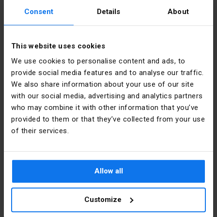
освітлення, що полегшує користувачам будівлі орієнтуватися після
Consent
Details
About
настання темряви.
Датчики руху також використовуються для оптимального
використання світла в затемнених приміщеннях, які освітлюються
дуже короткочасно лише під час використання ними конкретною
This website uses cookies
людиною. Мова йде про вже згадані туалети, ванні кімнати або
комори, підвали тощо. Цей тип рішення використовується не лише в
We use cookies to personalise content and ads, to
будинках, але й у громадських приміщеннях, таких як офіси,
provide social media features and to analyse our traffic.
поліклініки чи торгові центри.
We also share information about your use of our site
with our social media, advertising and analytics partners
Переваги встановлення датчиків
who may combine it with other information that you’ve
руху
provided to them or that they’ve collected from your use
of their services.
Датчики руху в першу чергу підвищують безпеку будівлі та її
мешканців/користувачів. Вони можуть ефективно стримувати
потенційних грабіжників, які проникли у власність. Крім того, вони
здатні відганяти диких тварин своїм спрацюванням.
Питання підвищення безпеки не обмежується лише підвищенням
Allow all
ефективності сигналізації та протизламних систем. Світло, яке
автоматично вмикається детекторами, знижує ризик різноманітних
аварій у будівлі, наприклад, на сходах. Датчики, які фіксують рух і
Customize
автоматично вмикають і вимикають світло, дозволяють значно
економити на споживанню електроенергії. Вони продовжують