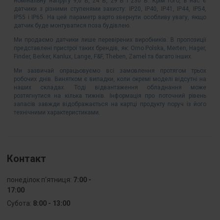
номінальну напругу 9,6 В, 24 В, 29 В і 230 В. Крім того, в нас є
датчики з різними ступенями захисту: IP20, IP40, IP41, IP44, IP54,
IP55 і IP65. На цей параметр варто звернути особливу увагу, якщо
датчик буде монтуватися поза будівлею.
Ми продаємо датчики лише перевірених виробників. В пропозиції
представлені пристрої таких брендів, як: Orno Polska, Merten, Hager,
Finder, Berker, Kanlux, Lange, F&F, Theben, Zamel та багато інших.
Ми зазвичай опрацьовуємо всі замовлення протягом трьох
робочих днів. Винятком є випадки, коли окремі моделі відсутні на
наших складах. Тоді відвантаження обладнання може
розтягнутися на кілька тижнів. Інформація про поточний рівень
запасів завжди відображається на картці продукту поруч із його
технічними характеристиками.
Контакт
понеділок п'ятниця:
7:00 -
17:00
Субота:
8:00 - 13:00