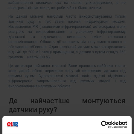
забезпечення визначає рух на основі ультразвукових, а не
електромагнітних хвиль, що робить його більш точним.
На даний момент найбільш часто використовуваним типом
датчиків руху є так звані пасивні інфрачервоні моделі.
Називаються PIR (пасивними інфрачервоними) детекторами, вони
реагують на випромінювання в далекому інфрачервоному
діапазоні та одночасно виявляють зміни теплового
випромінювання. Область дії залежить від типу змонтованого в
обладнанні об`єктива. Один настінний датчик може контролювати
від 140 до 200 м2 площі приміщення, а датчик з кутом огляду 360
градусів – навіть 300 м2.
Це детектори найвищої точності. Вони працюють найбільш точно,
коли даний об’єкт перетинає зону дії виявлення датчика під
прямим кутом. Вдосконалені моделі навіть здатні відрізняти
інфрачервоне випромінювання від рухомих людей і від
випромінювання нерухомих об’єктів.
Де найчастіше монтуються
датчики руху?
Детектори руху встановлюються переважно на об’єктах. Навіть
якщо вони не підключені безпосередньо до системи сигналізації
будівлі, вони можуть автоматично вмикати зовнішні джерела