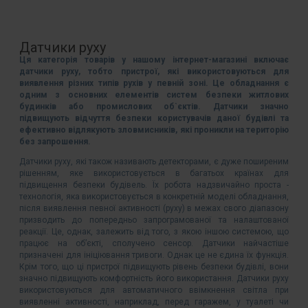
Датчики руху
Ця категорія товарів у нашому інтернет-магазині включає
датчики руху, тобто пристрої, які використовуються для
виявлення різних типів рухів у певній зоні. Це обладнання є
одним з основних елементів систем безпеки житлових
будинків або промислових об`єктів. Датчики значно
підвищують відчуття безпеки користувачів даної будівлі та
ефективно відлякують зловмисників, які проникли на територію
без запрошення.
Датчики руху, які також називають детекторами, є дуже поширеним
рішенням, яке використовується в багатьох країнах для
підвищення безпеки будівель. Їх робота надзвичайно проста -
технологія, яка використовується в конкретній моделі обладнання,
після виявлення певної активності (руху) в межах свого діапазону
призводить до попередньо запрограмованої та налаштованої
реакції. Це, однак, залежить від того, з якою іншою системою, що
працює на об’єкті, сполучено сенсор. Датчики найчастіше
призначені для ініціювання тривоги. Однак це не єдина їх функція.
Крім того, що ці пристрої підвищують рівень безпеки будівлі, вони
значно підвищують комфортність його використання. Датчики руху
використовуються для автоматичного ввімкнення світла при
виявленні активності, наприклад, перед гаражем, у туалеті чи