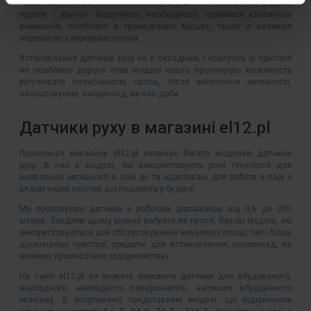
термін служби встановлених ламп, а рішення такого типу є дуже
просте і зручне. Відсутність необхідності торкатися класичних
вимикачів, особливо в громадських місцях, також є великою
перевагою з міркувань гігієни.
Встановлення датчиків руху не є складним, і коштують ці пристрої
не особливо дорого. Нові моделі навіть пропонують можливість
регулювати інтенсивність світла, після виявлення активності,
налаштовуючи, наприклад, на час доби.
Датчики руху в магазині el12.pl
Пропозиція магазину el12.pl включає багато моделей датчиків
руху. В нас є моделі, які використовують різні технології для
виявлення активності в зоні дії та адаптовані для роботи в парі з
рядом інших систем, що працюють у будівлі.
Ми пропонуємо датчики з робочим діапазоном від 0,6 до 200
метрів. Завдяки цьому можна вибрати як прості, базові моделі, які
використовуються для обслуговування невеликої площі, так і більш
досконаліші пристрої, придатні для встановлення, наприклад, на
великих промислових підприємствах.
На сайті el12.pl ви можете замовити датчики для вбудованого,
накладного, накладного поверхневого, частково вбудованого
монтажу. В асортименті представлені моделі, що підтримують