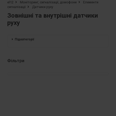
el12
Моніторинг, сигналізації, домофони
Елементи
сигналізації
Датчики руху
Зовнішні та внутрішні датчики
руху
Підкатегорії
Фільтри