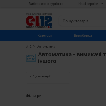
Вибери свою гуртівню
Наші сервіси
Категорії
Виробники
el12
Автоматика
Автоматика - вимикачі та
іншого
Підкатегорії
Фільтри