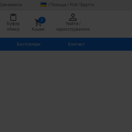
Для клієнта
/ Польща / PLN / Брутто
0
Буфер
Увійти /
обміну
Кошик
зареєструватися
Бестселери
Контакт