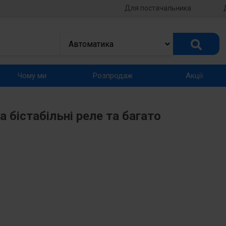
Для постачальника
Чому ми
Розпродаж
Акції
 бістабільні реле та багато