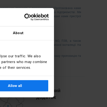
нологічних процесів у промисловості. Пропонована нами
 а також полегшує роботу вдома чи на підприємстві. Ми
орити власний розумний дім. Пропоновані нами пристрої
About
ві, обмежувачі струму, АВЗД трифазні, NO, ПЗВ, а також
основним елементом будь-якої електричної інсталяції. На
yse our traffic. We also
чі та всі види приймачів. Перегляньте нашу пропозицію та
ics partners who may combine
 of their services.
Allow all
Мобільний
додаток