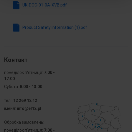
UK-DOC-01-0A-XVB.pdf
Źródło
LED
światła
Product Safety Information (1).pdf
Kolor
Czarny
obudowy
Stopień
IP65
ochrony (IP)
Контакт
Stopień
4X
понеділок п'ятниця:
7:00 -
ochrony
17:00
(NEMA)
Субота:
8:00 - 13:00
тел.:
12 269 12 12
iмейл:
info@el12.pl
Обробка замовлень:
понеділок п'ятниця:
7:00 -