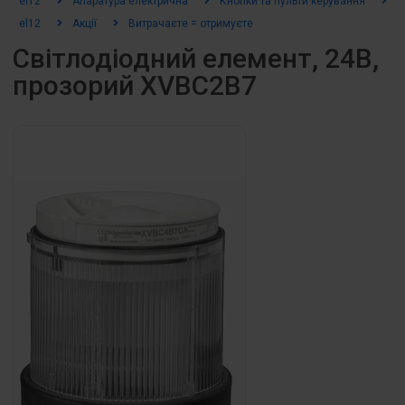
el12
Апаратура електрична
Кнопки та пульти керування
К
el12
Акції
Витрачаєте = отримуєте
Світлодіодний елемент, 24В,
прозорий XVBC2B7