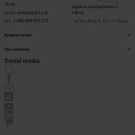
15:00
Адреса центрального
офісу:
iмейл:
esklep@el12.pl
тел.:
(+48) 609 697 377
ul. Św. Anny 5, 45-117 Opole
Купівля онлайн
Найчастіші запитання
Про компанію
Способи доставки
Електрична гуртівня
Оплати
Social media
Кар’єра
Право відмови від договору
Контактна інформація
Статут
Політика приватності
Рекламація