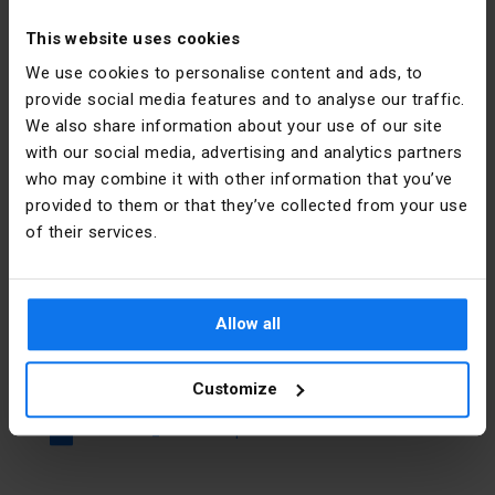
Інші технічні дані
Electric
This website uses cookies
Polska
Funkcja
Światło
We use cookies to personalise content and ads, to
ciągłe
Адреса
02-673
provide social media features and to analyse our traffic.
Warszawa
We also share information about your use of our site
Średnica
70 mm
Konstruktorska
zewnętrzna
with our social media, advertising and analytics partners
12 Polska
who may combine it with other information that you’ve
Napięcie
24 ... 24 V
provided to them or that they’ve collected from your use
Електронна
poland.helpdesk@se.com
pracy dla AC
пошта
of their services.
50 Hz
Файли для завантаження
Napięcie
24 ... 24 V
pracy dla AC
Allow all
60 Hz
Завантажити всі файли
Customize
Napięcie
24 ... 24 V
pracy dla DC
XVBC2B7_document.pdf
Rodzaj
AC/DC
napięcia