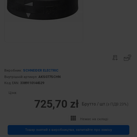
Виробник:
SCHNEIDER ELECTRIC
Внутрішній артикул:
AKS077SCHN
Код EAN:
3389110144529
Ціна:
725,70 zł
Брутто / шт.
(з ПДВ 23%)
Немає на складі
Товар знятий з виробництва, запитайте про заміну