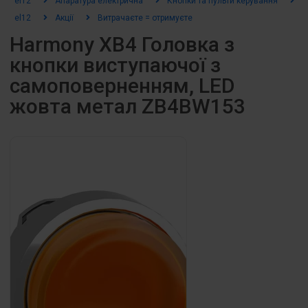
el12
Апаратура електрична
Кнопки та пульти керування
К
el12
Акції
Витрачаєте = отримуєте
Harmony XB4 Головка з
кнопки виступаючої з
самоповерненням, LED
жовта метал ZB4BW153