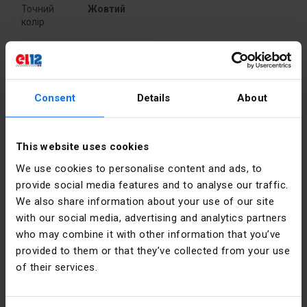
Точний
Жовтий
колір
PKWIU
27.11.61.0
Інші технічні дані
Consent
Details
About
Інформація про виробника
Kolor
Pomarańczowy
Виробник
Schneider
przycisku
This website uses cookies
Electric
Polska
We use cookies to personalise content and ads, to
Liczba
1
provide social media features and to analyse our traffic.
pozycji
Адреса
02-673
We also share information about your use of our site
sterowniczych
Warszawa
with our social media, advertising and analytics partners
Konstruktorska
who may combine it with other information that you’ve
Kształt
Okrągły
12 Polska
soczewki
provided to them or that they’ve collected from your use
of their services.
Електронна
poland.helpdesk@se.com
Średnica
22.5 mm
пошта
otworu