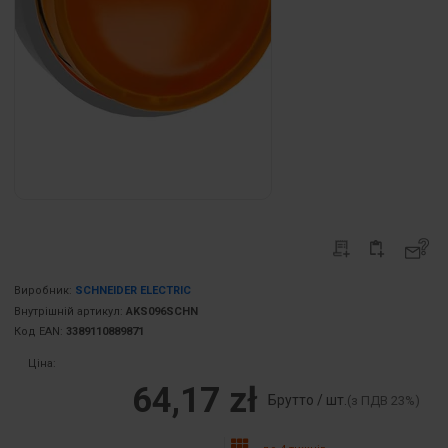
Виробник:
SCHNEIDER ELECTRIC
Внутрішній артикул:
AKS096SCHN
Код EAN:
3389110889871
Ціна:
64,17 zł
Брутто / шт.
(з ПДВ 23%)