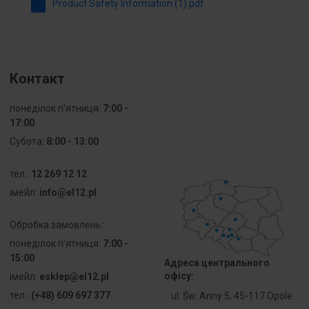
czołowym
Product Safety Information (1).pdf
Materiał
Metal
pierścienia
czołowego
Контакт
Kolor
Chrom
pierścienia
понеділок п'ятниця:
7:00 -
czołowego
17:00
Субота:
8:00 - 13:00
Stopień
IP66
ochrony (IP)
тел.:
12 269 12 12
strony
iмейл:
info@el12.pl
czołowej
Обробка замовлень:
Stopień
Inne
ochrony
понеділок п'ятниця:
7:00 -
części
15:00
Адреса центрального
czołowej
офісу:
iмейл:
esklep@el12.pl
(NEMA)
тел.:
(+48) 609 697 377
ul. Św. Anny 5, 45-117 Opole