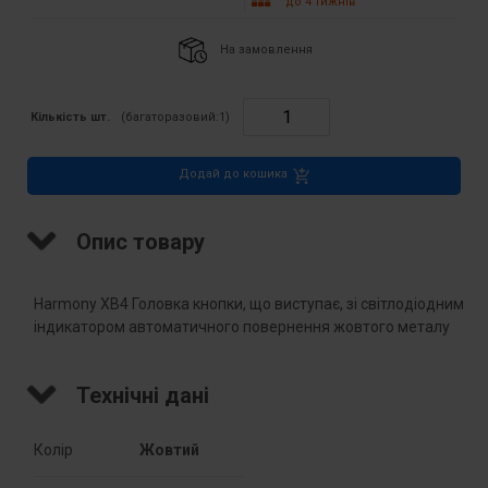
до 4 тижнів
На замовлення
Кількість шт.
(багаторазовий:
1
)
Додай до кошика
Опис товару
Harmony XB4 Головка кнопки, що виступає, зі світлодіодним
індикатором автоматичного повернення жовтого металу
Технічні дані
Колір
Жовтий