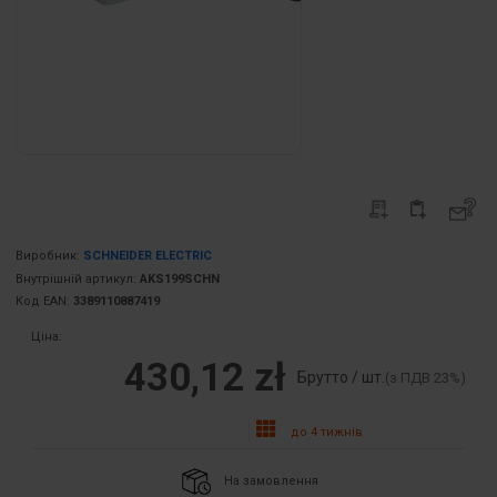
Виробник:
SCHNEIDER ELECTRIC
Внутрішній артикул:
AKS199SCHN
Код EAN:
3389110887419
Ціна:
430,12 zł
Брутто / шт.
(з ПДВ 23%)
до 4 тижнів
На замовлення