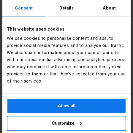
Інші технічні дані
Consent
Details
About
Znamionowy
10 A
Інформація про виробника
prąd pracy
This website uses cookies
dla AC-21
Виробник
Schneider
We use cookies to personalise content and ads, to
Electric
Montaż
22 mm
provide social media features and to analyse our traffic.
Polska
centralny,
We also share information about your use of our site
średnica
with our social media, advertising and analytics partners
otworu
Адреса
02-673
who may combine it with other information that you’ve
Warszawa
Konstruktorska
provided to them or that they’ve collected from your use
Długość
54 mm
12 Polska
joysticka
of their services.
Електронна
poland.helpdesk@se.com
Liczba
2
пошта
kierunków
Allow all
przełączania
Файли для завантаження
Liczba
2
Customize
stopni
przełączania