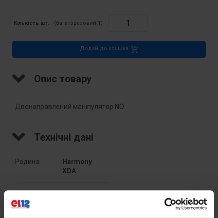
Кількість шт.
(багаторазовий:
1
)
Додай до кошика
Опис товару
Двонаправлений маніпулятор NO
Технічні дані
Родина
Harmony 
XDA
PKWIU
27.11.61.0