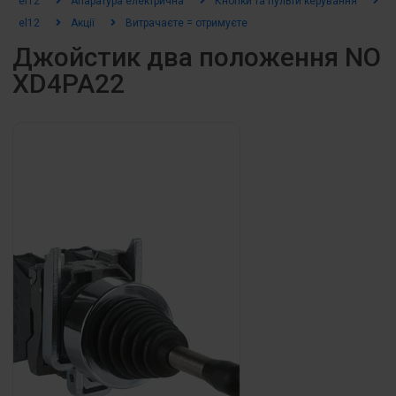
el12
Апаратура електрична
Кнопки та пульти керування
К
el12
Акції
Витрачаєте = отримуєте
Джойстик два положення NO
XD4PA22