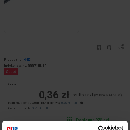
Producent:
INNE
Indeks lokalny:
RRR713INBR
Outlet
Cena:
0,36 zł
brutto / szt.
(w tym VAT 23%)
Najniższa cena z 30 dni przed obniżką:
0,36 zł brutto
Cena producenta:
0,62 zł brutto
Dostępne 928 szt.
Odbiór za 1h