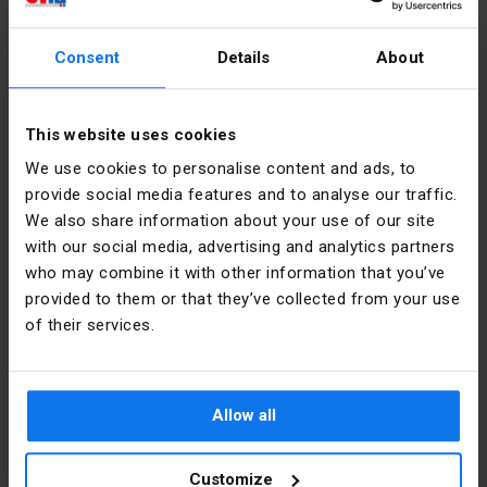
Consent
Details
About
Ilość szt.
(wielokrotność:
1
)
Dodaj do koszyka
This website uses cookies
We use cookies to personalise content and ads, to
Opis produktu
provide social media features and to analyse our traffic.
We also share information about your use of our site
with our social media, advertising and analytics partners
STYK MĘSKI AMP SUPERSEAL 0,75-1,5MM2
who may combine it with other information that you’ve
provided to them or that they’ve collected from your use
of their services.
Kontakt
Allow all
poniedziałek - piątek:
7:00 -
Customize
17:00