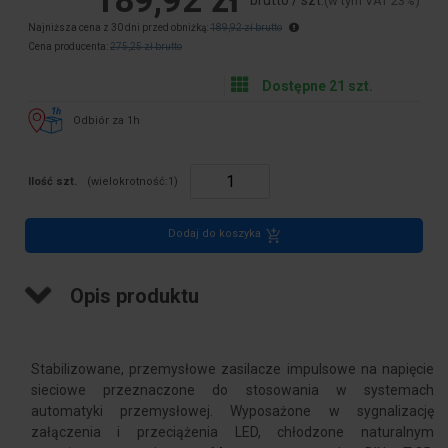
189,92 zł
(w tym VAT 23%)
Najniższa cena z 30 dni przed obniżką:
189,92 zł brutto
Cena producenta:
275,25 zł brutto
Dostępne 21 szt.
Odbiór za 1h
Ilość szt.
(wielokrotność:
1
)
Dodaj do koszyka
Opis produktu
Stabilizowane, przemysłowe zasilacze impulsowe na napięcie
sieciowe przeznaczone do stosowania w systemach
automatyki przemysłowej. Wyposażone w sygnalizację
załączenia i przeciążenia LED, chłodzone naturalnym