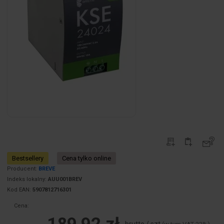
Bestsellery
Cena tylko online
Producent:
BREVE
Indeks lokalny:
AUU001BREV
Kod EAN:
5907812716301
Cena:
brutto / szt.