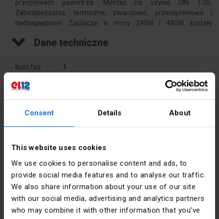
przepływem powietrza. Montaż na szynie DIN T-35.
Zabezpieczenia: termiczne, zwarciowe, przeciążeniowe i
nadnapięciowe. Zasilacze o mocy 240W i 480W zostały
dodatkowo wyposażone w układ poprawy współczynnika mocy
Dane techniczne
PFC. Wykonane w stopniu ochrony IP20.
Ilość faz
1
Moc [W]
240
Consent
Details
About
Montaż
Na szynie 
TH-35
Napięcie
24
This website uses cookies
wyjściowe
Dane producenta
We use cookies to personalise content and ads, to
DC [V]
provide social media features and to analyse our traffic.
Producent
BREVE-
We also share information about your use of our site
Prąd
10
TUFVASSONS
with our social media, advertising and analytics partners
znamionowy
Sp. z o.o.
[A]
who may combine it with other information that you’ve