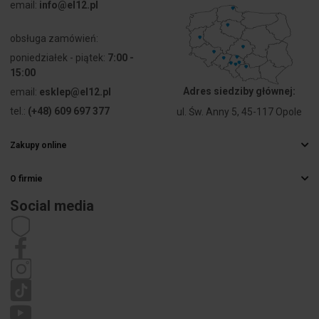
Odporność
tak
email:
info@el12.pl
na zwarcie
obsługa zamówień:
Znamionowe
230 ... - V
poniedziałek - piątek:
7:00 -
napięcie
15:00
zasilające
dla AC 50 Hz
Adres siedziby głównej:
email:
esklep@el12.pl
tel.:
(+48) 609 697 377
ul. Św. Anny 5, 45-117 Opole
Stabilizowane
tak
napięcie
Zakupy online
wyjściowe
Najczęstsze pytania
O firmie
Sposoby dostawy
Moc
240 W
Hurtownia elektryczna
Płatności
wyjściowa
Social media
Kariera
Prawo odstąpienia od umowy
Dane kontaktowe
Stabilizowany
tak
Regulamin
Polityka prywatności
Reklamacje
Rodzaj
Połączenie
połączenia
śrubowe
elektrycznego