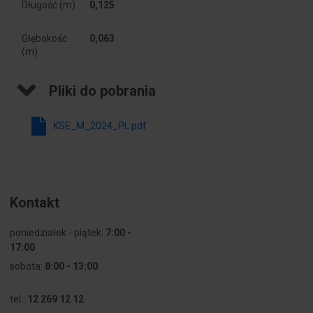
Długość (m)
0,125
Pozostałe dane techniczne
Głębokość
0,063
(m)
Rodzaj
AC
napięcia
Pliki do pobrania
zasilającego
Napięcie
24 ... - V
KSE_M_2024_PL.pdf
wyjściowe
DC 1
Maksymalny
10 A
prąd
Kontakt
wyjściowy 1
poniedziałek - piątek:
7:00 -
Zakres
tak
17:00
nastawy
sobota:
8:00 - 13:00
napięcia
wyjściowego
tel.:
12 269 12 12