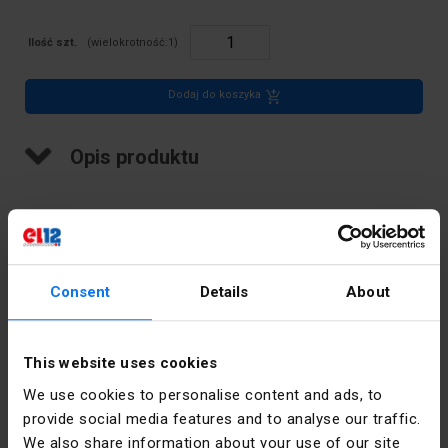
Ilość szt.
(wielokrotność:
1
)
Dodaj do koszyka
Opis produktu
Consent
Details
About
Opis producenta
This website uses cookies
Miernik widełkowy prądu AC Sonel CMP-200F - nowy wymiar
We use cookies to personalise content and ads, to
szybkich pomiarów
provide social media features and to analyse our traffic.
Miernik Sonel CMP-200F jest nowoczesnym przyrządem
We also share information about your use of our site