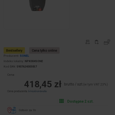
Bestsellery
Cena tylko online
Producent:
SONEL
Indeks lokalny:
NPK004SONE
Kod EAN:
5907624003057
Cena:
418,45 zł
brutto / szt.
(w tym VAT 23%)
Cena producenta:
516,60 zł brutto
Dostępne 2 szt.
Odbiór za 1h