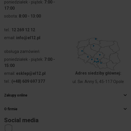
poniedziałek - piątek:
7:00 -
17:00
sobota:
8:00 - 13:00
tel.:
12 269 12 12
email:
info@el12.pl
obsługa zamówień:
poniedziałek - piątek:
7:00 -
15:00
Adres siedziby głównej:
email:
esklep@el12.pl
tel.:
(+48) 609 697 377
ul. Św. Anny 5, 45-117 Opole
Zakupy online
Najczęstsze pytania
O firmie
Sposoby dostawy
Hurtownia elektryczna
Płatności
Social media
Kariera
Prawo odstąpienia od umowy
Dane kontaktowe