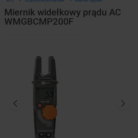
el12
Urządzenia pomiarowe
Mierniki cęgowe
Miernik widełkowy prądu AC
WMGBCMP200F