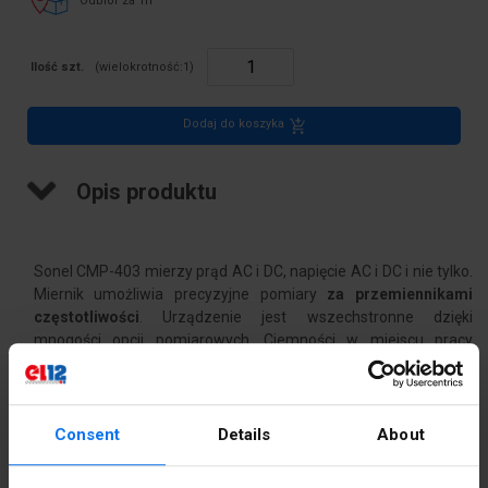
Odbiór za 1h
Ilość szt.
(wielokrotność:
1
)
Dodaj do koszyka
Opis produktu
Sonel CMP-403 mierzy prąd AC i DC, napięcie AC i DC i nie tylko.
Miernik umożliwia precyzyjne pomiary
za przemiennikami
częstotliwości
. Urządzenie jest wszechstronne dzięki
mnogości opcji pomiarowych. Ciemności w miejscu pracy
przestają być przeszkodą dzięki wbudowanej latarce.
Nowoczesne cęgi
Consent
Details
About
Nowatorski kształt to łatwiejszy montaż w trudno dostępnych
Opis producenta
oraz ciasnych miejscach. Specjalna wypustka wyposażona jest