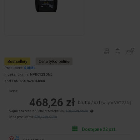
Bestsellery
Cena tylko online
Producent:
SONEL
Indeks lokalny:
NPK012SONE
Kod EAN:
5907624014800
Cena:
468,26 zł
brutto / szt.
(w tym VAT 23%)
Najniższa cena z 30 dni przed obniżką:
468,26 zł brutto
Cena producenta:
578,10 zł brutto
Dostępne 22 szt.