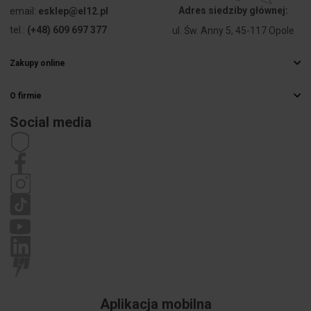
przyrząd do pracy w ciężkich warunkach. Gumowana obudowa
Adres siedziby głównej:
email:
esklep@el12.pl
chroni urządzenie przed uszkodzeniami.
tel.:
(+48) 609 697 377
ul. Św. Anny 5, 45-117 Opole
Pomiar przemienników
Zakupy online
Miernik umożliwia precyzyjne pomiary
za przemiennikami
Najczęstsze pytania
częstotliwości
dzięki funkcji
VFD
.
O firmie
Sposoby dostawy
Hurtownia elektryczna
Płatności
Social media
Kariera
Prawo odstąpienia od umowy
Dane kontaktowe
Regulamin
Polityka prywatności
Reklamacje
Aplikacja mobilna