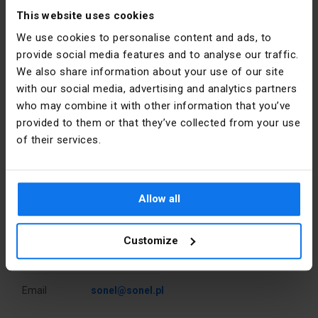
w czujnik bezkontaktowego wskaźnika napięcia.
This website uses cookies
Widoczność w każdych warunkach
Sonel CMP-403 mierzy prąd AC i DC, napięcie AC i DC i nie tylko.
We use cookies to personalise content and ads, to
Miernik umożliwia precyzyjne pomiary
za przemiennikami
Ciemności w miejscu pracy przestają być przeszkodą dzięki
provide social media features and to analyse our traffic.
częstotliwości
. Urządzenie jest wszechstronne dzięki
wbudowanej latarce.
We also share information about your use of our site
mnogości opcji pomiarowych. Ciemności w miejscu pracy
przestają być przeszkodą dzięki wbudowanej latarce.
with our social media, advertising and analytics partners
Wielofunkcyjność
who may combine it with other information that you’ve
Urządzenie jest wszechstronne dzięki mnogości opcji
provided to them or that they’ve collected from your use
pomiarowych. Obrazu dopełniają funkcje specjalne, określające
of their services.
Dane producenta
m.in. prąd rozruchu (INRUSH), szczytowe wartości skrajne
(Peak MAX/Peak MIN), wartość względną (REL).
Producent
SONEL S.A.
Wzmocniona konstrukcja
Allow all
Adres
58-100
Dzięki najnowszym technologiom powstał kompaktowy
Świdnica
przyrząd do pracy w ciężkich warunkach. Gumowana obudowa
Customize
Wokulskiego
chroni urządzenie przed uszkodzeniami.
11 Polska
Pomiar przemienników
Email
sonel@sonel.pl
Miernik umożliwia precyzyjne pomiary
za przemiennikami
częstotliwości
dzięki funkcji
VFD
.