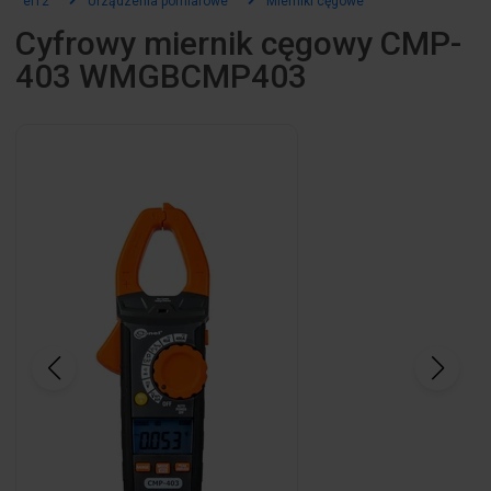
el12
Urządzenia pomiarowe
Mierniki cęgowe
Cyfrowy miernik cęgowy CMP-
403 WMGBCMP403