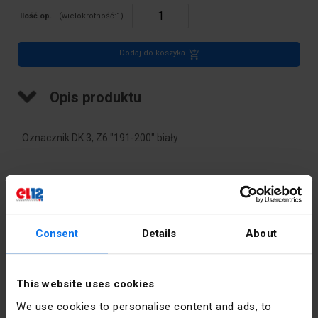
Ilość op.
(wielokrotność:
1
)
Dodaj do koszyka
Opis produktu
Oznacznik DK 3, Z6 "191-200" biały
Dane techniczne
Kolor
Biały
Consent
Details
About
PKWIU
27.33.13.0
This website uses cookies
Pozostałe dane techniczne
We use cookies to personalise content and ads, to