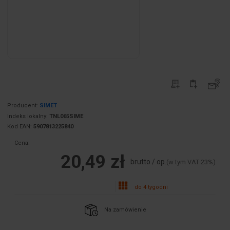
Producent:
SIMET
Indeks lokalny:
TNL065SIME
Kod EAN:
5907813225840
Cena:
20,49 zł
brutto / op.
(w tym VAT 23%)
do 4 tygodni
Na zamówienie