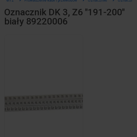
el12
Prowadzenie kabli i przewodów
Oznaczniki
Oznaczniki
Oznacznik DK 3, Z6 "191-200"
biały 89220006