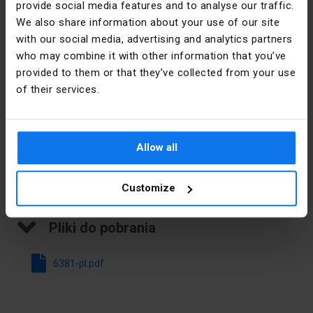
provide social media features and to analyse our traffic.
Nadruk
Cyfry
We also share information about your use of our site
Dane producenta
with our social media, advertising and analytics partners
Kierunek
Poziomy
who may combine it with other information that you’ve
kodowania
Producent
SIMET S.A.
provided to them or that they’ve collected from your use
of their services.
Rozstaw
3,2 mm
Adres
58-506
(rozmiar
Jelenia
rastra)
Góra al.
Jana Pawła
Allow all
Kolor
Biały
II 33 Polska
Customize
Email
sprzedaz@simet.com.pl
Pliki do pobrania
6381-pl.pdf