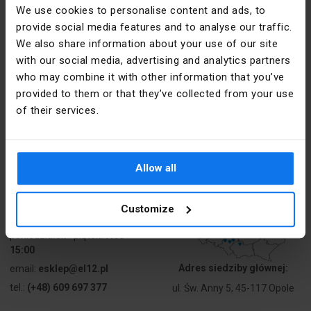
We use cookies to personalise content and ads, to
provide social media features and to analyse our traffic.
We also share information about your use of our site
with our social media, advertising and analytics partners
Kontakt
who may combine it with other information that you’ve
provided to them or that they’ve collected from your use
poniedziałek - piątek:
7:00 -
of their services.
17:00
sobota:
8:00 - 13:00
tel.:
12 269 12 12
Allow all
email:
info@el12.pl
Customize
obsługa zamówień:
poniedziałek - piątek:
7:00 -
15:00
Adres siedziby głównej:
email:
esklep@el12.pl
tel.:
(+48) 609 697 377
ul. Św. Anny 5, 45-117 Opole