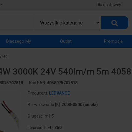
Dla dostawcy
Dlaczego My
Outlet
Promocje
y led
24W 3000K 24V 540lm/m 5m 405
8075707818
Kod EAN:
4058075707818
Producent:
LEDVANCE
Barwa światła [K]:
2000-3500 (ciepła)
Długość [m]:
5
Ilość diod LED:
350