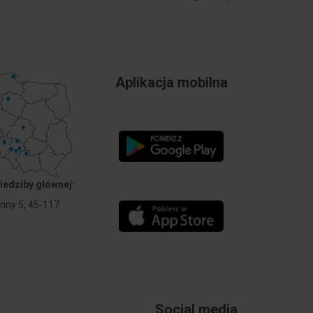
tła
Nie
1.5 mm
5 m
Aplikacja mobilna
nie
nie
Końcowe
iedziby głównej:
Anny 5, 45-117
0.5 mm²
Kit
nie
xa
nie
Social media