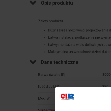
Opis produktu
Zalety produktu
Duży zakres możliwości projektowania d
Łatwa instalacja, podłączenie nie wym
Łatwy montaż na wielu delikatnych powi
Maksymalna uniwersalność dzięki duż
Łatwe podłączenie dzięki zintegrowan
Dane techniczne
Barwa światła [K]
2000-
Ilość diod LED
350
Moc [W]
24
Skuteczność świetlna [lm/W]
108