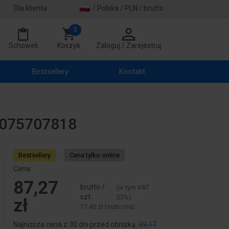
Dla klienta
/ Polska / PLN / brutto
0
Schowek
Koszyk
Zaloguj / Zarejestruj
Bestsellery
Kontakt
8075707818
Bestsellery
Cena tylko online
Cena:
87,27
brutto /
(w tym VAT
szt.
23%)
zł
17,45 zł brutto/mb.
Najniższa cena z 30 dni przed obniżką:
99,17