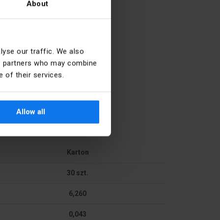
About
8
30000
yse our traffic. We also
ics partners who may combine
3000
 of their services.
80
Allow all
Karton
30 szt.
Montaż powierzchniowy
6,260
r
70
0,043