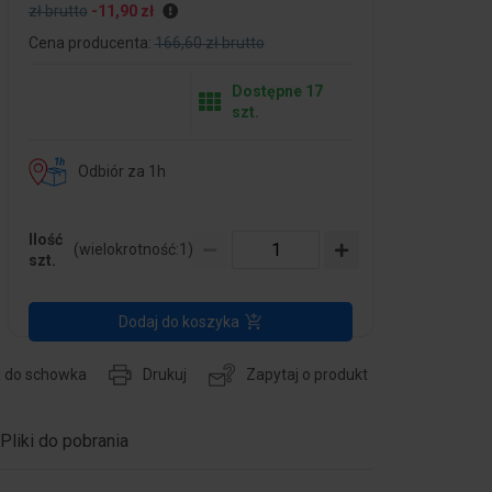
zł brutto
-11,90 zł
Cena producenta:
166,60 zł brutto
Dostępne 17
szt.
Odbiór za 1h
Ilość
(wielokrotność:
1
)
szt.
Dodaj do koszyka
j do schowka
Drukuj
Zapytaj o produkt
Pliki do pobrania