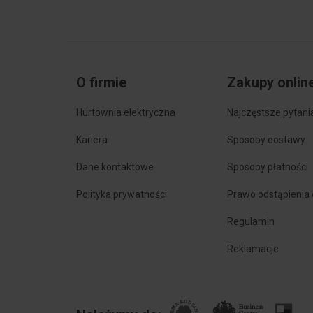
Szerokość
8 m
Długość pojedynczego segmentu
100
O firmie
Zakupy onlin
Minimalny kąt zgięcia
30 
Hurtownia elektryczna
Najczęstsze pytani
Z zestawem połączeniowym
nie
Kariera
Sposoby dostawy
Model samoprzylepny
tak
Dane kontaktowe
Sposoby płatności
Liczba biegunów
2
Polityka prywatności
Prawo odstąpienia
Regulamin
Typ połączenia
Wtyk
Reklamacje
Kompatybilny z Asystentem Google
nie
Z obsługą IFTTT
nie