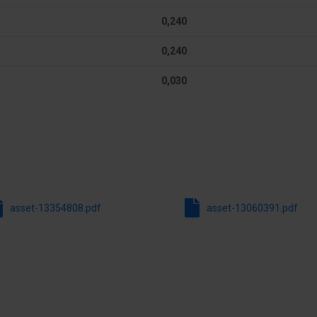
Strumień świetlny na metr
0,240
lm/W
Rodzaj napięcia
0,240
 24 V
Kąt rozsyłu światła
0,030
Klasa efektywności energet
źródła światła zgodnie z UE
2019/2015
0 h
Stopień ochrony (IP)
Maksymalna moc zestawu
asset-13354808.pdf
asset-13060391.pdf
System kontroli stałego str
świetlnego (CLO)
... 3000 K
Wskaźnik oddawania barw (