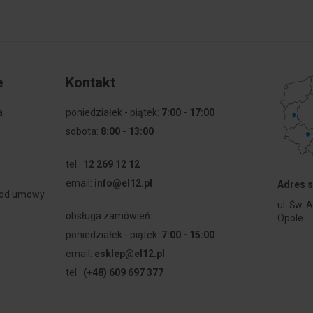
Wiele szerokości wiązki świa
m
Wysokość/głębokość
 mm
Długość całkowita
e
Kontakt
mm
Z końcówką
a
poniedziałek - piątek:
7:00 - 17:00
sobota:
8:00 - 13:00
Z pokrywą ochronną
tel.:
12 269 12 12
Rodzaj okablowania
email:
info@el12.pl
Adres s
 od umowy
ul. Św. 
Przekrój przewodu
obsługa zamówień:
Opole
 samozaciskowy
poniedziałek - piątek:
7:00 - 15:00
Kompatybilny z Apple Home
email:
esklep@el12.pl
tel.:
(+48) 609 697 377
Kompatybilny z Amazon Ale