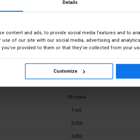
Details
Szerokość [mm]
VANCE GmbH
Trwałość [h]
e content and ads, to provide social media features and to anal
 use of our site with our social media, advertising and analyt
8 Garching Parkring 29-33
Temperatura barwowa [K]
t you’ve provided to them or that they’ve collected from your use
cy
cri (ra)
PL@ledvance.com
Customize
Skrzynia
1 szt.
ma
Sposób montażu
0,426
 niewymienne
Liczba źródeł światła na met
0,002