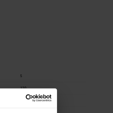
5
120
24
IP00