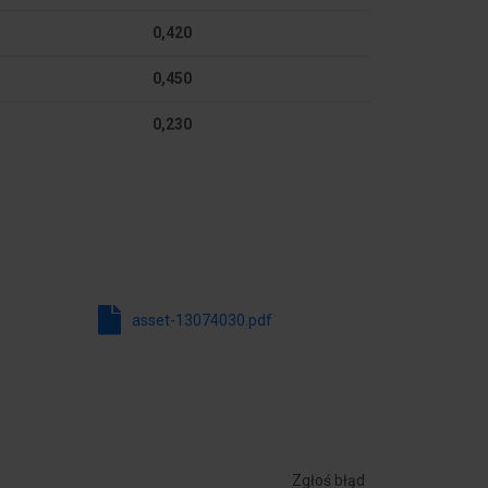
540 lm
0,420
DC
0,450
120 °
0,230
ycznej
F
IP00
24 W
asset-13074030.pdf
umienia
tak
CRI)
80-89
Zgłoś błąd