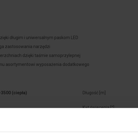
zięki długim i uniwersalnym paskom LED
aga zastosowania narzędzi
erzchniach dzięki taśmie samoprzylepnej
emu asortymentowi wyposażenia dodatkowego
ym przewodom po obu stronach
3500 (ciepła)
Długość [m]
Kąt świecenia [°]
Napięcie znamionowe [V]
Stopień ochrony