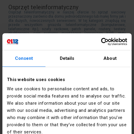
Osprzęt teleinformatyczny
Osprzęt teleinformatyczny w naszej ofercie to sprzęt sieciowy
przeznaczony zarówno dla domu jednorodzinnego lub małej firmy jak i
dla dużych, nowoczesnych serwerowni. W tej kategorii znajdują się
przede wszystkim gniazda teleinformatyczne (komputerowe,
telefoniczne itp.), szafy rackowe, patch panele, routery, testery
okablowania, całe systemy montażowe (organizery kabli, płyty
wypełniające, profile) itp.
Consent
Details
About
Kontakt
poniedziałek - piątek:
7:00 -
This website uses cookies
17:00
We use cookies to personalise content and ads, to
sobota:
8:00 - 13:00
provide social media features and to analyse our traffic.
We also share information about your use of our site
tel.:
12 269 12 12
with our social media, advertising and analytics partners
email:
info@el12.pl
who may combine it with other information that you’ve
provided to them or that they’ve collected from your use
obsługa zamówień:
of their services.