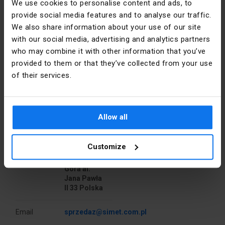
We use cookies to personalise content and ads, to
Głębokość
(7 osłabień o średnicach wewnętrznych od 7 do 25mm)
60
provide social media features and to analyse our traffic.
[mm]
Akcesoria pasujące do puszki:
We also share information about your use of our site
Złączki rozgałęźne: ZPT 4x2.5, ZPT 5x2.5, ZPT
with our social media, advertising and analytics partners
Kolor
Szary
4x4.0, ZPT 5x4.0, ZPT 5x10
who may combine it with other information that you’ve
provided to them or that they’ve collected from your use
Kształt
Kwadratowy
of their services.
Materiał
PE
Dane producenta
Montaż
Natynkowy
Allow all
Producent
SIMET S.A.
Pokrywa
Tak
Customize
Adres
58-506
Jelenia
Rodzaj
Naścienna
Góra al.
Jana Pawła
Stopień
IP54
II 33 Polska
ochrony
Email
sprzedaz@simet.com.pl
Szerokość
98