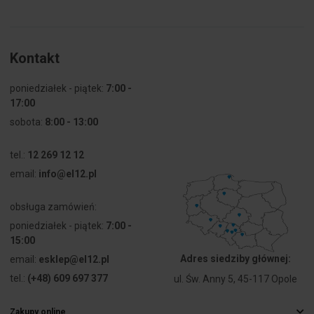
[mm]
Sztuk w
28
opakowaniu
Kontakt
Typ
Rozgałęźna
poniedziałek - piątek:
7:00 -
17:00
Wysokość
98
sobota:
8:00 - 13:00
[mm]
tel.:
12 269 12 12
Samogasnące
Tak
email:
info@el12.pl
Odporność
Nie dotyczy
obsługa zamówień:
ogniowa
poniedziałek - piątek:
7:00 -
15:00
Odporność
650
ogniowa [°C]
Adres siedziby głównej:
email:
esklep@el12.pl
tel.:
(+48) 609 697 377
ul. Św. Anny 5, 45-117 Opole
Do osprzętu
Nie dotyczy
modułowego
Zakupy online