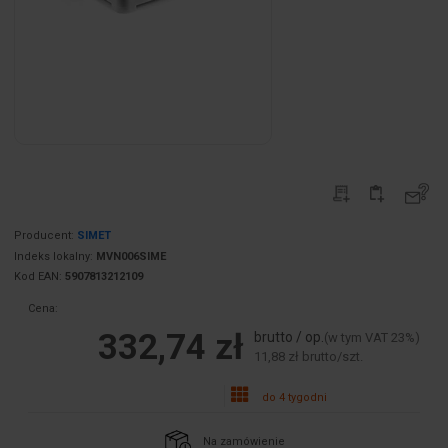
Producent:
SIMET
Indeks lokalny:
MVN006SIME
Kod EAN:
5907813212109
Cena:
332,74 zł
brutto / op.
(w tym VAT 23%)
11,88 zł brutto/szt.
do 4 tygodni
Na zamówienie