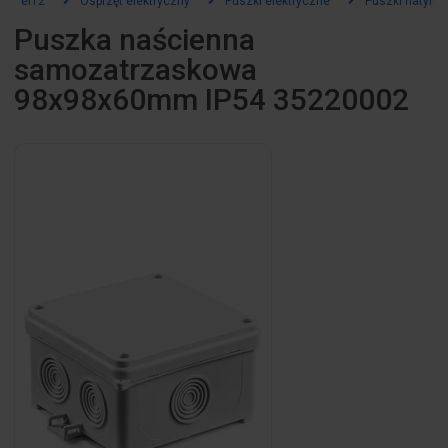
el12
Osprzęt elektryczny
Puszki elektryczne
Puszki natynk
Puszka naścienna
samozatrzaskowa
98x98x60mm IP54 35220002