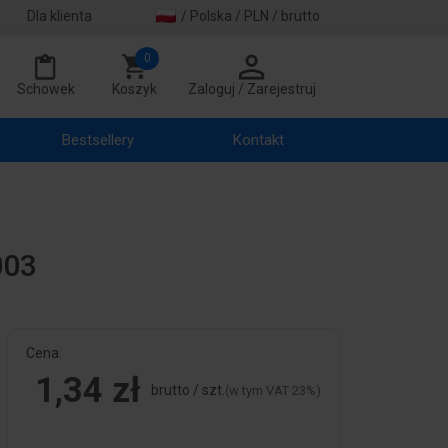
Dla klienta
/ Polska / PLN / brutto
0
Schowek
Koszyk
Zaloguj / Zarejestruj
Bestsellery
Kontakt
003
Cena:
1,34 zł
brutto / szt.
(w tym VAT 23%)