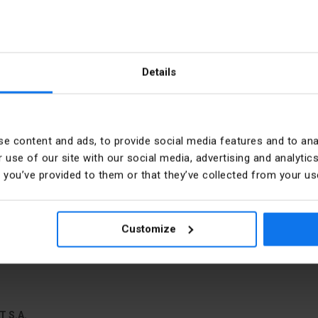
V 60D
Details
e content and ads, to provide social media features and to anal
eski
Średnica [mm]
 use of our site with our social media, advertising and analyt
t you’ve provided to them or that they’ve collected from your use
Kolor dokładny
.13.0
Customize
Do puszek centralnych
T S.A.