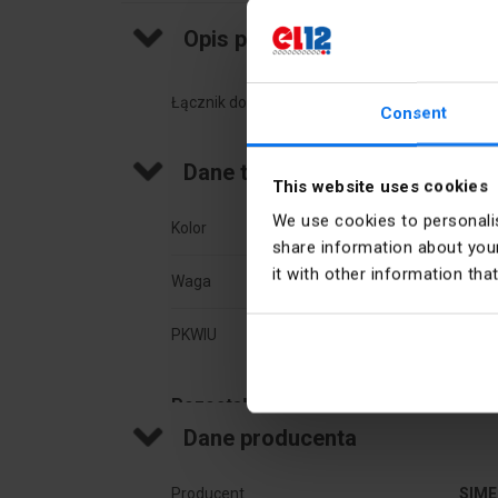
Opis produktu
Łącznik do puszek do pustych ścian PV 60K, P
Consent
Dane techniczne
This website uses cookies
We use cookies to personalis
Kolor
Niebi
share information about your
it with other information tha
Waga
3.2
PKWIU
27.33
Pozostałe dane techniczne
Dane producenta
Do puszek montażowych
tak
Producent
SIME