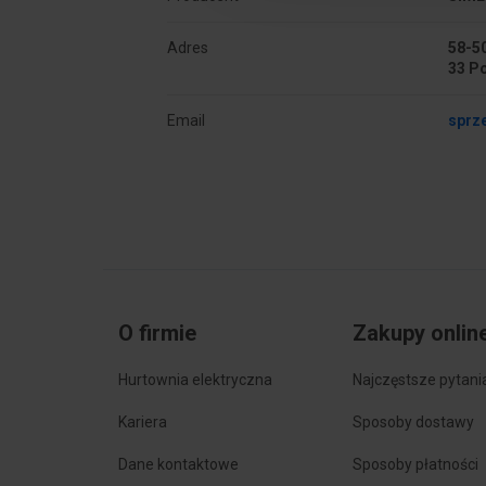
Adres
58-50
33 P
Email
sprz
O firmie
Zakupy onlin
Hurtownia elektryczna
Najczęstsze pytani
Kariera
Sposoby dostawy
Dane kontaktowe
Sposoby płatności