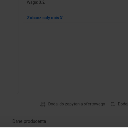
Waga:
3.2
Zobacz cały opis
Dodaj do zapytania ofertowego
Doda
Dane producenta