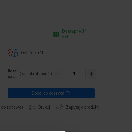
Dostępne 341
szt.
Odbiór za 1h
Ilość
(wielokrotność:
1
)
szt.
Dodaj do koszyka
j do schowka
Drukuj
Zapytaj o produkt