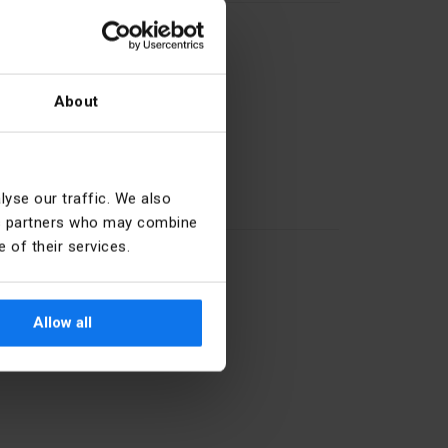
About
yse our traffic. We also
60
ics partners who may combine
 of their services.
Niebieski
Allow all
nie