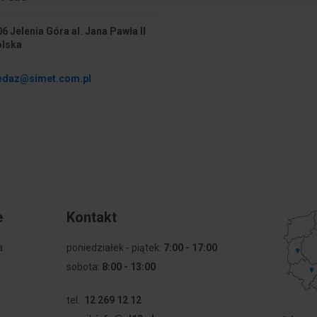
6 Jelenia Góra al. Jana Pawła II
olska
edaz@simet.com.pl
e
Kontakt
a
poniedziałek - piątek:
7:00 - 17:00
sobota:
8:00 - 13:00
tel.:
12 269 12 12