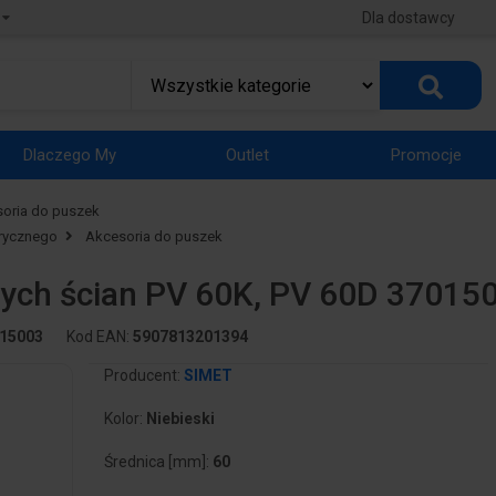
Dla dostawcy
Dlaczego My
Outlet
Promocje
oria do puszek
trycznego
Akcesoria do puszek
tych ścian PV 60K, PV 60D 37015
15003
Kod EAN:
5907813201394
Producent:
SIMET
Kolor:
Niebieski
Średnica [mm]:
60