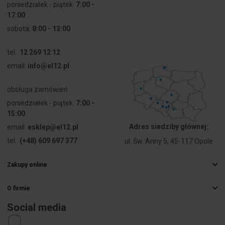
poniedziałek - piątek:
7:00 -
17:00
sobota:
8:00 - 13:00
tel.:
12 269 12 12
email:
info@el12.pl
obsługa zamówień:
poniedziałek - piątek:
7:00 -
15:00
Adres siedziby głównej:
email:
esklep@el12.pl
tel.:
(+48) 609 697 377
ul. Św. Anny 5, 45-117 Opole
Zakupy online
Najczęstsze pytania
O firmie
Sposoby dostawy
Hurtownia elektryczna
Płatności
Social media
Kariera
Prawo odstąpienia od umowy