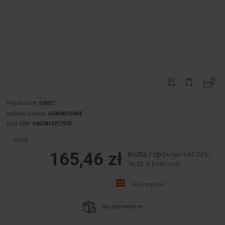
Producent:
SIMET
Indeks lokalny:
AON001SIME
Kod EAN:
5907813217975
Cena:
165,46 zł
brutto / op.
(w tym VAT 23%)
16,55 zł brutto/szt.
do 4 tygodni
Na zamówienie