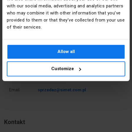
Zakres
2015-08-18 
with our social media, advertising and analytics partners
mocowania
00:00:00
who may combine it with other information that you’ve
[mm]
provided to them or that they’ve collected from your use
Dane producenta
of their services.
Kolor
Metal
dokładny
Producent
SIMET S.A.
PKWIU
27.12.40.0
Allow all
Adres
58-506
Jelenia
Góra al.
Pozostałe dane techniczne
Customize
Jana Pawła
II 33 Polska
Długość
136 mm
Email
sprzedaz@simet.com.pl
Kontakt