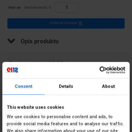
Ilość op.
(wielokrotność:
1
)
Dodaj do koszyka
Opis produktu
Opaska uziemiająca, 1/8-3/8 cala
Dane techniczne
Consent
Details
About
Kolor
Srebrny
This website uses cookies
Sztuk w
10
We use cookies to personalise content and ads, to
opakowaniu
provide social media features and to analyse our traffic.
We also share information about your use of our site