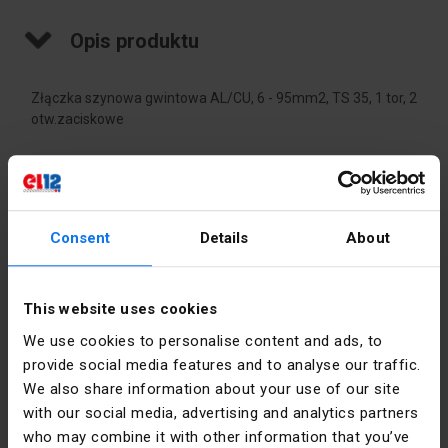
Opis produktu
Złączka szynowa gwintowa AL/CU, 6 - 95mm2, TS 35, 1 tor, 2
otw.zaciskowe
Dane techniczne
Kolor
Żółto-
Consent
Details
About
zielony
Prąd
245
This website uses cookies
znamionowy
[A]
We use cookies to personalise content and ads, to
provide social media features and to analyse our traffic.
Przekrój
95
We also share information about your use of our site
znamionowy
with our social media, advertising and analytics partners
Dane producenta
[mm²]
who may combine it with other information that you’ve