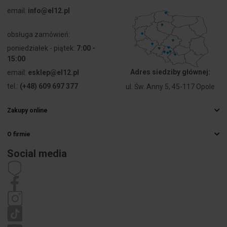
przewodu
linkowego z
email:
info@el12.pl
końcówką
tulejkową
obsługa zamówień:
poniedziałek - piątek:
7:00 -
Przekrój
10 ... 95
15:00
przyłączanego
mm²
Adres siedziby głównej:
email:
esklep@el12.pl
przewodu
jednodrutowego
tel.:
(+48) 609 697 377
ul. Św. Anny 5, 45-117 Opole
Przekrój
10 ... 95
Zakupy online
przyłączanego
mm²
Najczęstsze pytania
przewodu
O firmie
Sposoby dostawy
wielożyłowego
Hurtownia elektryczna
Płatności
Social media
Kariera
Prąd
220 A
Prawo odstąpienia od umowy
znamionowy
Dane kontaktowe
Regulamin
In
Polityka prywatności
Reklamacje
Napięcie
1000 V
znamionowe