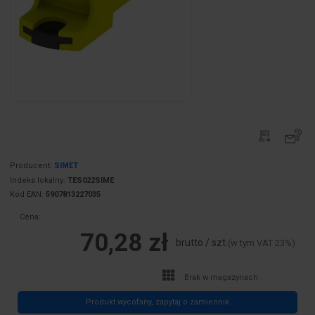
Producent:
SIMET
Indeks lokalny:
TES022SIME
Kod EAN:
5907813227035
Cena:
70,28 zł
brutto / szt.
(w tym VAT 23%)
Brak w magazynach
Produkt wycofany, zapytaj o zamiennik