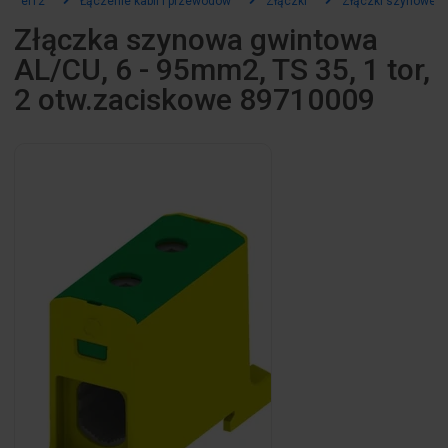
el12
Łączenie kabli i przewodów
Złączki
Złączki szynowe
Złączka szynowa gwintowa
AL/CU, 6 - 95mm2, TS 35, 1 tor,
2 otw.zaciskowe 89710009