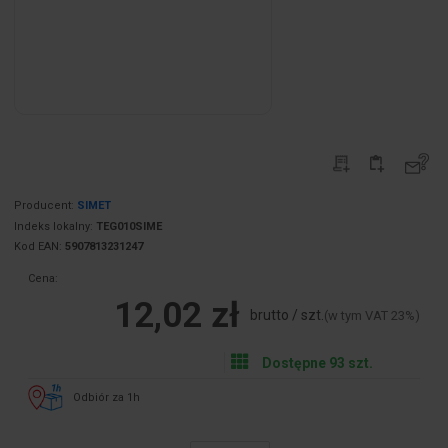
Producent:
SIMET
Indeks lokalny:
TEG010SIME
Kod EAN:
5907813231247
Cena:
12,02 zł
brutto / szt.
(w tym VAT 23%)
Dostępne 93 szt.
Odbiór za 1h