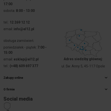
potwierdzone
17:00
sobota:
8:00 - 13:00
Przekrój
6 ... 16 mm²
przyłączanego
przewodu
tel.:
12 269 12 12
linkowego
email:
info@el12.pl
bez
końcówki
obsługa zamówień:
tulejkowej
poniedziałek - piątek:
7:00 -
15:00
Przekrój
0 ... 0 mm²
przyłączanego
Adres siedziby głównej:
email:
esklep@el12.pl
przewodu
tel.:
(+48) 609 697 377
ul. Św. Anny 5, 45-117 Opole
linkowego z
końcówką
tulejkową
Zakupy online
Najczęstsze pytania
Przekrój
6 ... 16 mm²
O firmie
Sposoby dostawy
przyłączanego
Hurtownia elektryczna
Płatności
przewodu
Social media
Kariera
jednodrutowego
Prawo odstąpienia od umowy
Dane kontaktowe
Regulamin