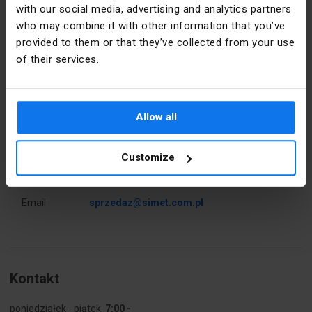
with our social media, advertising and analytics partners
[mm]
who may combine it with other information that you’ve
provided to them or that they’ve collected from your use
Waga
69.5
Dane producenta
of their services.
Kolor
Czarny
Producent
SIMET S.A.
dokładny
Adres
58-506
Allow all
PKWIU
27.33.13.0
Jelenia
Góra al.
Jana Pawła
Customize
Pozostałe dane techniczne
II 33 Polska
Odległość
44 mm
Email
sprzedaz@simet.com.pl
między
osiami
otworów
Wykonanie
nie
Kontakt
przeciwwybuchowe
Ex-e -
poniedziałek - piątek:
7:00 -