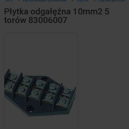
el12
Łączenie kabli i przewodów
Złączki
Złączki gwintowe
Płytka odgałęźna 10mm2 5
torów 83006007