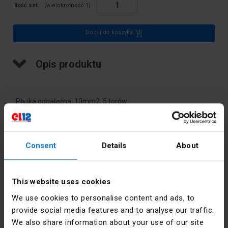
Ilość szt.
(wielokrotność:
1
)
Dodaj do koszyka
Opis produktu
Płytka odgałęźna, 10mm2, 5 torów
Dane techniczne
Consent
Details
About
Głębokość
44
[mm]
This website uses cookies
We use cookies to personalise content and ads, to
Kolor
Czarny
provide social media features and to analyse our traffic.
We also share information about your use of our site
Szerokość
57