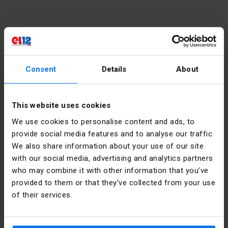
Kontakt
Consent
Details
About
poniedziałek - piątek:
7:00 -
17:00
sobota:
8:00 - 13:00
This website uses cookies
We use cookies to personalise content and ads, to
tel.:
12 269 12 12
provide social media features and to analyse our traffic.
email:
info@el12.pl
We also share information about your use of our site
with our social media, advertising and analytics partners
obsługa zamówień:
who may combine it with other information that you’ve
poniedziałek - piątek:
7:00 -
provided to them or that they’ve collected from your use
15:00
of their services.
Adres siedziby głównej:
email:
esklep@el12.pl
tel.:
(+48) 609 697 377
ul. Św. Anny 5, 45-117 Opole