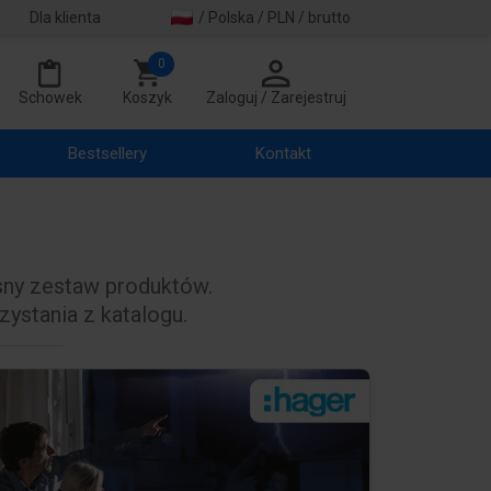
Dla klienta
/ Polska / PLN / brutto
0
Schowek
Koszyk
Zaloguj / Zarejestruj
Bestsellery
Kontakt
sny zestaw produktów.
ystania z katalogu.