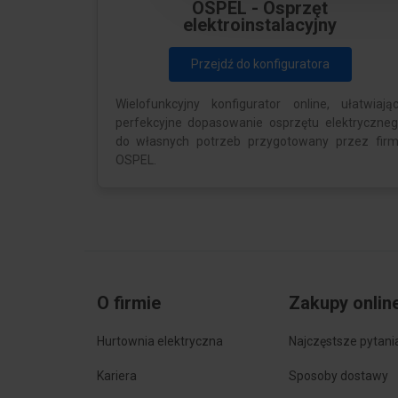
OSPEL - Osprzęt
elektroinstalacyjny
Przejdź do konfiguratora
Wielofunkcyjny konfigurator online, ułatwiają
perfekcyjne dopasowanie osprzętu elektryczne
do własnych potrzeb przygotowany przez fir
OSPEL.
O firmie
Zakupy onlin
Hurtownia elektryczna
Najczęstsze pytani
Kariera
Sposoby dostawy