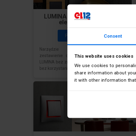
LUMINA - Konfigurator osprzętu
elektroinstalacyjnego
Przejdź do konfiguratora
Consent
Narzędzie umożliwiające profesjonaln
zestawienie osprzętu elektroinstalacyjnego ser
This website uses cookies
LUMINA bez znajomości numerów referencyjnych
We use cookies to personalis
bez korzystania z katalogu.
share information about your
it with other information tha