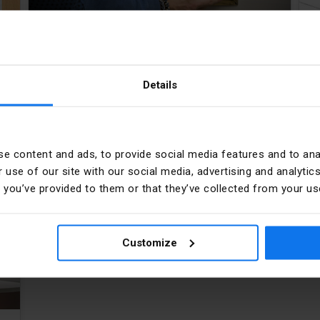
Kontakt-Simon - Osprzęt
elektroinstalacyjny
Przejdź do konfiguratora
Details
e
Za pomocą tego narzędzia możesz stworzyć
T
ii
własny zestaw produktów osprzętu
w
 i
elektroinstalacyjnego Kontakt-Simon
z
e content and ads, to provide social media features and to anal
 use of our site with our social media, advertising and analyt
t you’ve provided to them or that they’ve collected from your use
Customize