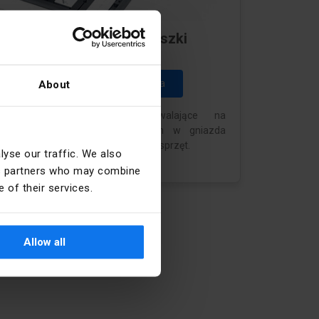
Kontakt-Simon - Puszki
podłogowe
Przejdź do konfiguratora
About
o intuicyjne narzędzie pozwalające na
yposażenie puszek podłogowych w gniazda
asilające, teleinformatyczne i inny osprzęt.
yse our traffic. We also
ics partners who may combine
 of their services.
Allow all