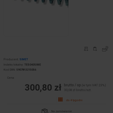
Producent:
SIMET
Indeks lokalny:
TES040SIME
Kod EAN:
5907813215056
Cena:
300,80 zł
brutto / op.
(w tym VAT 23%)
30,08 zł brutto/szt.
do 4 tygodni
Na zamówienie