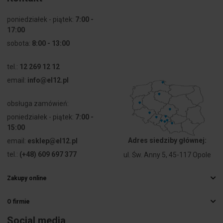
Prąd
32 A
poniedziałek - piątek:
7:00 -
znamionowy
17:00
In
sobota:
8:00 - 13:00
Napięcie
800 V
znamionowe
tel.:
12 269 12 12
email:
info@el12.pl
Z izolacją
tak
obsługa zamówień:
Z ochroną
tak
poniedziałek - piątek:
7:00 -
przed
15:00
dotykiem
Adres siedziby głównej:
email:
esklep@el12.pl
tel.:
(+48) 609 697 377
ul. Św. Anny 5, 45-117 Opole
Sposób
Na wtyk
montażu
Zakupy online
Najczęstsze pytania
Rozstaw
6.5 mm
(rozmiar
O firmie
Sposoby dostawy
rastra)
Hurtownia elektryczna
Płatności
Social media