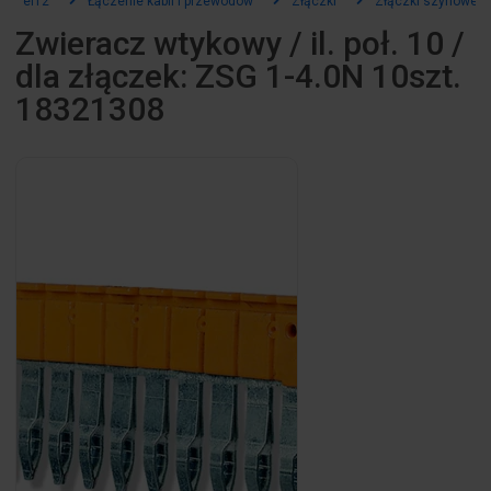
el12
Łączenie kabli i przewodów
Złączki
Złączki szynowe
Zwieracz wtykowy / il. poł. 10 /
dla złączek: ZSG 1-4.0N 10szt.
18321308