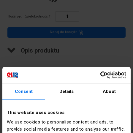
Ilość op.
(wielokrotność:
1
)
Dodaj do koszyka
Opis produktu
Zwieracz wtykowy / il. poł. 10 / dla złączek: ZSG 1-4.0N
Consent
Details
About
Dane techniczne
Kolor
Srebrny
This website uses cookies
We use cookies to personalise content and ads, to
Sztuk w
10
provide social media features and to analyse our traffic.
opakowaniu