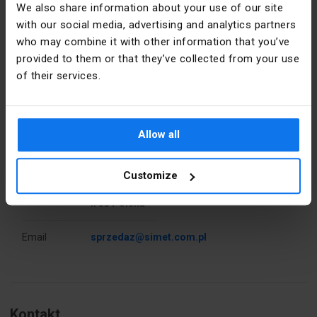
We also share information about your use of our site
with our social media, advertising and analytics partners
Kolor
Pomarańczowy
who may combine it with other information that you’ve
dokładny
provided to them or that they’ve collected from your use
of their services.
PKWIU
27.33.13.0
Dane producenta
Producent
SIMET S.A.
Pozostałe dane techniczne
Allow all
Adres
58-506
Model
Mostek
Jelenia
grzebieniowy
Customize
Góra al.
Jana Pawła
Liczba
10
II 33 Polska
mostkowanych
złączek
Email
sprzedaz@simet.com.pl
Wykonanie
nie
przeciwwybuchowe
Ex-e -
potwierdzone
Kontakt