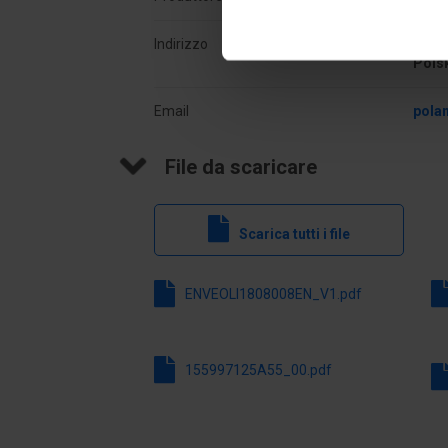
Znamionowy prąd pracy Ie dla AC-15,
3 A
230 V
Indirizzo
02-6
Pols
Model
Mont
Email
pola
Oprawka
Brak
File da scaricare
Scarica tutti i file
ENVEOLI1808008EN_V1.pdf
155997125A55_00.pdf