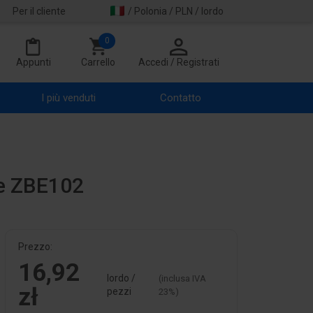
Per il cliente
/ Polonia / PLN / lordo
0
Appunti
Carrello
Accedi / Registrati
I più venduti
Contatto
te ZBE102
Prezzo:
16,92
lordo /
(inclusa IVA
zł
pezzi
23%)