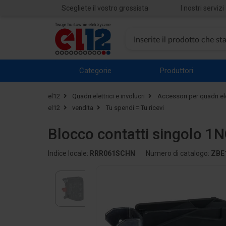
Scegliete il vostro grossista
I nostri servizi
Categorie
Produttori
el12
Quadri elettrici e involucri
Accessori per quadri ele
el12
vendita
Tu spendi = Tu ricevi
Blocco contatti singolo 1N
Indice locale:
RRR061SCHN
Numero di catalogo:
ZBE