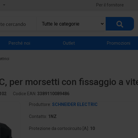
Per il fornitore
Perché noi
Outlet
Promozioni
ttrici
C, per morsetti con fissaggio a vi
102
Codice EAN:
3389110089486
Produttore:
SCHNEIDER ELECTRIC
Contatto:
1NZ
Protezione da cortocircuito [A]:
10