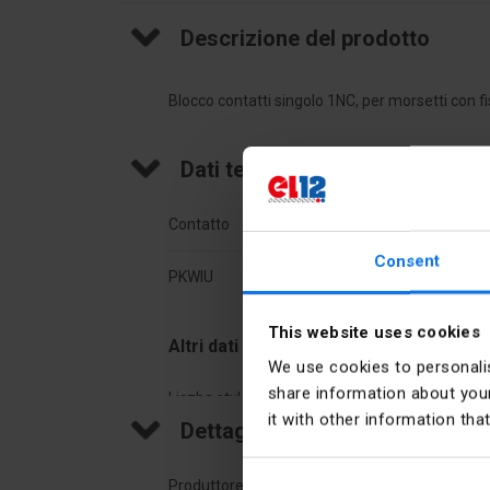
Descrizione del prodotto
Blocco contatti singolo 1NC, per morsetti con fi
Dati tecnici
Contatto
1NZ
Consent
PKWIU
27.11
This website uses cookies
Altri dati tecnici
We use cookies to personalis
share information about your
Liczba styków przełącznych
0
it with other information tha
Dettagli del produttore
Liczba styków rozwiernych
1
Produttore
Schne