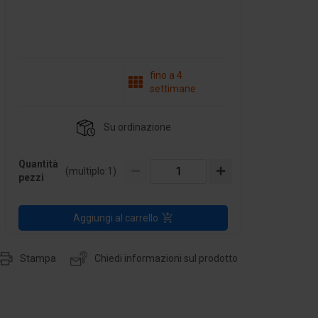
fino a 4
settimane
Su ordinazione
Quantità
(multiplo:
1
)
pezzi
Aggiungi al carrello
Stampa
Chiedi informazioni sul prodotto