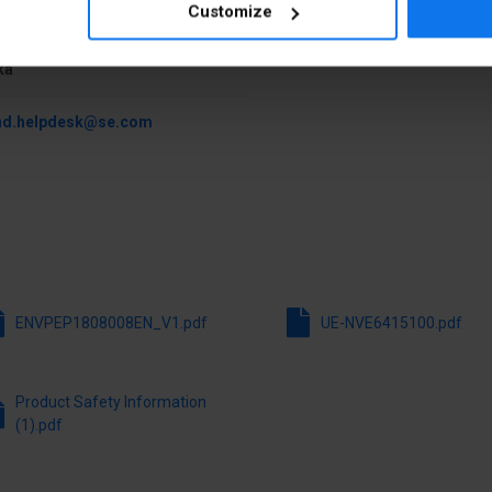
Customize
Rodzaj połączenia elektryc
73 Warszawa Konstruktorska 12
Sposób montażu
ka
aż od góry
nd.helpdesk@se.com
ENVPEP1808008EN_V1.pdf
UE-NVE6415100.pdf
Product Safety Information
(1).pdf