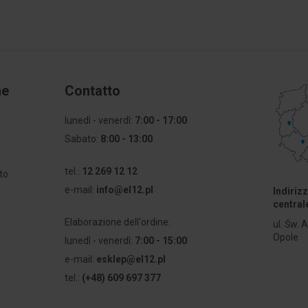
ne
Contatto
i
lunedì - venerdì:
7:00 - 17:00
Sabato:
8:00 - 13:00
a
tel.:
12 269 12 12
to
e-mail:
info@el12.pl
Indiriz
central
Elaborazione dell'ordine:
ul. Św. 
Opole
lunedì - venerdì:
7:00 - 15:00
e-mail:
esklep@el12.pl
tel.:
(+48) 609 697 377