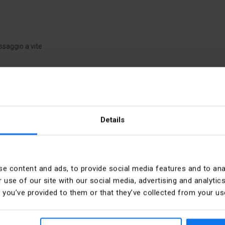
ssaggio a vite
Protezione da cortocircuito [
Details
.61.0
e content and ads, to provide social media features and to anal
 use of our site with our social media, advertising and analyt
Liczba styków zwiernych
t you’ve provided to them or that they’ve collected from your use
Liczba styków sygnalizacji b
ider Electric Polska