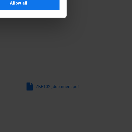
Allow all
znego
Połączenie śrubowe
Montaż czołowy
ZBE102_document.pdf