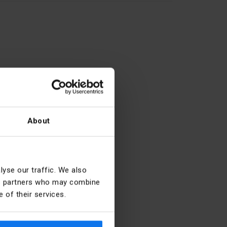
A]
10
About
yse our traffic. We also
ics partners who may combine
0
 of their services.
łędu
0