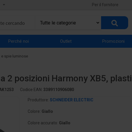
Per il fornitore
Perché noi
Outlet
Promozioni
i e spie luminose
ED a 2 posizioni Harmony XB5, pla
AK1253
Codice EAN:
3389110906080
Produttore:
SCHNEIDER ELECTRIC
Colore:
Giallo
Colore accurato:
Giallo