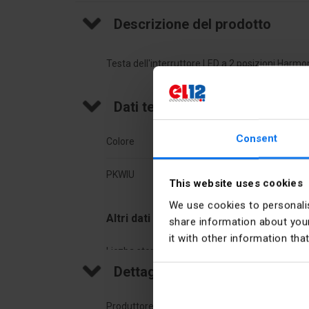
Descrizione del prodotto
Testa dell'interruttore LED a 2 posizioni Harmo
Dati tecnici
Consent
Colore
Giall
PKWIU
27.11
This website uses cookies
We use cookies to personalis
Altri dati tecnici
share information about your
it with other information tha
Liczba stopni przełączania
2
Dettagli del produttore
Z podświetleniem
SÌ
Produttore
Schne