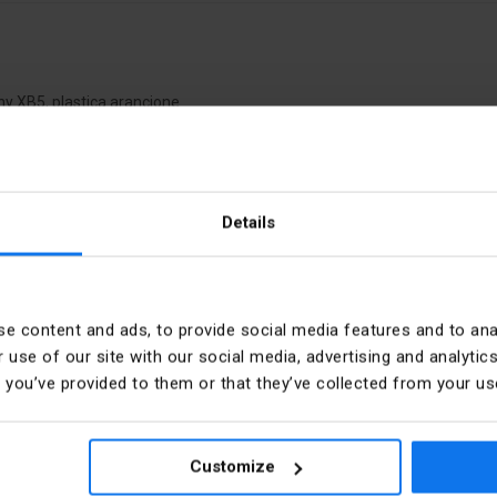
ny XB5, plastica arancione
Details
o
Colore accurato
.61.0
e content and ads, to provide social media features and to anal
 use of our site with our social media, advertising and analyt
t you’ve provided to them or that they’ve collected from your use
Rodzaj elementu wykonaw
Kolor elementu sterownicze
Customize
ider Electric Polska