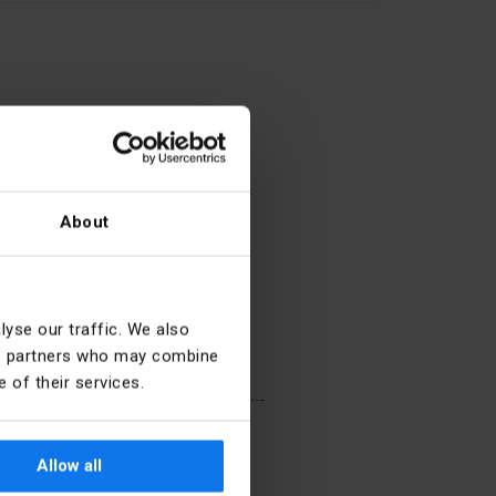
About
Giallo
yse our traffic. We also
ics partners who may combine
 of their services.
czego
Krótka rączka obrotowa
go
Pomarańczowy
Allow all