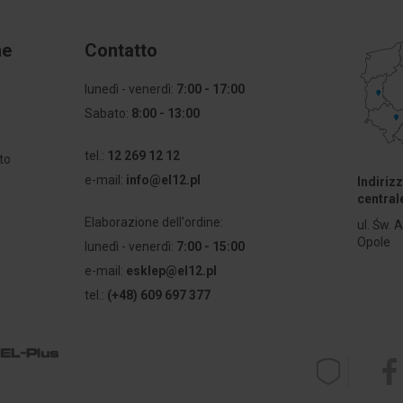
ne
Contatto
i
lunedì - venerdì:
7:00 - 17:00
Sabato:
8:00 - 13:00
a
tel.:
12 269 12 12
to
e-mail:
info@el12.pl
Indiriz
central
Elaborazione dell'ordine:
ul. Św. 
Opole
lunedì - venerdì:
7:00 - 15:00
e-mail:
esklep@el12.pl
tel.:
(+48) 609 697 377