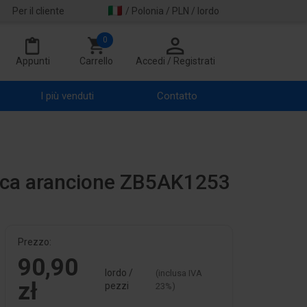
Per il cliente
/ Polonia / PLN / lordo
0
Appunti
Carrello
Accedi / Registrati
I più venduti
Contatto
stica arancione ZB5AK1253
Prezzo:
90,90
lordo /
(inclusa IVA
zł
pezzi
23%)