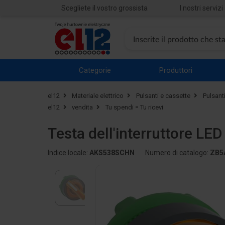
Scegliete il vostro grossista
I nostri servizi
Categorie
Produttori
el12
Materiale elettrico
Pulsanti e cassette
Pulsant
el12
vendita
Tu spendi = Tu ricevi
Testa dell'interruttore L
Indice locale:
AKS538SCHN
Numero di catalogo:
ZB5