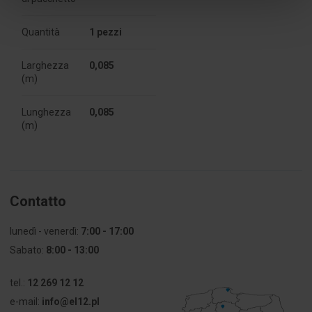
Tipo
Ramo
Quantità
1 pezzi
Altezza
85
[mm]
Larghezza
0,085
(m)
Resistenza
Non 
al fuoco
applicabile
Lunghezza
0,085
(m)
Resistenza
650
al fuoco [°C]
Per
Non 
apparecchiature
applicabile
Contatto
modulari
lunedì - venerdì:
7:00 - 17:00
Con
SÌ
Sabato:
8:00 - 13:00
morsettiera
tel.:
12 269 12 12
Numero di
4
entrate
e-mail:
info@el12.pl