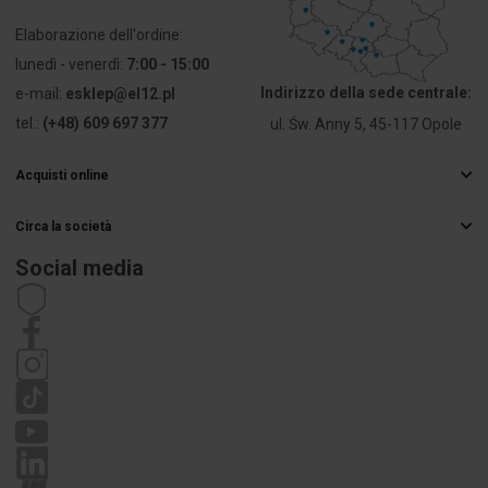
Terminali
4×2,5
Elaborazione dell'ordine:
[mm²]
lunedì - venerdì:
7:00 - 15:00
Indirizzo della sede centrale:
e-mail:
esklep@el12.pl
PKWIU
27.33.13.0
tel.:
(+48) 609 697 377
ul. Św. Anny 5, 45-117 Opole
Altri dati tecnici
Acquisti online
Domande frequenti
Model/kształt/forma
Kwadratowy
Circa la società
Metodi di consegna
Grossista elettrico
Pagamenti
Social media
Sposób
Montaż
Carriera
Diritto di recesso
montażu
ścienny/sufitowy
Dettagli di contatto
Regolamenti
Informativa sulla privacy
Reclami
Liczba
4
wpustów
Wpusty z
No
tyłu