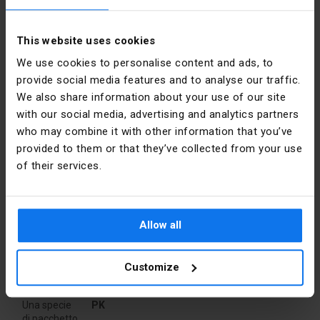
Forma
Piazza
This website uses cookies
Materiale
Plastica
We use cookies to personalise content and ads, to
Dettagli del produttore
provide social media features and to analyse our traffic.
Installazione
Montaggio 
We also share information about your use of our site
su 
Produttore
SIMET S.A.
superficie
with our social media, advertising and analytics partners
who may combine it with other information that you’ve
Indirizzo
58-506
Copertina
SÌ
provided to them or that they’ve collected from your use
Jelenia
of their services.
Góra al.
Jana Pawła
Tipo
Montaggio 
II 33 Polska
a parete
Allow all
Email
sprzedaz@simet.com.pl
Livello di
IP44
sicurezza
Confezione
Customize
Larghezza
85
[mm]
Una specie
PK
di pacchetto