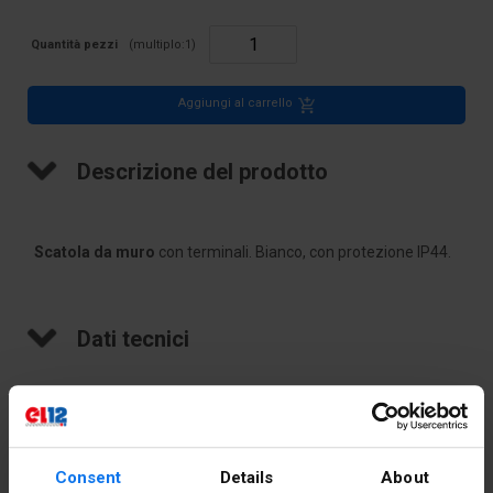
Quantità pezzi
(multiplo:
1
)
Aggiungi al carrello
Descrizione del prodotto
Scatola da muro
con terminali. Bianco, con protezione IP44.
Dati tecnici
Profondità
40
[mm]
Colore
Bianco
Consent
Details
About