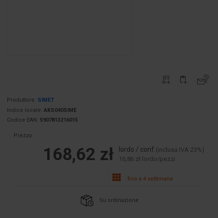
Produttore:
SIMET
Indice locale:
AKS040SIME
Codice EAN:
5907813216015
Prezzo:
168,62 zł
lordo / conf.
(inclusa IVA 23%)
16,86 zł lordo/pezzi
fino a 4 settimane
Su ordinazione