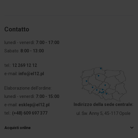
Kolor
Chrom
pierścienia
czołowego
Contatto
Stopień
IP67/IP69K
ochrony (IP)
strony
lunedì - venerdì:
7:00 - 17:00
czołowej
Sabato:
8:00 - 13:00
Stopień
13
tel.:
12 269 12 12
ochrony
e-mail:
info@el12.pl
(NEMA)
Elaborazione dell'ordine:
lunedì - venerdì:
7:00 - 15:00
Indirizzo della sede centrale:
e-mail:
esklep@el12.pl
tel.:
(+48) 609 697 377
ul. Św. Anny 5, 45-117 Opole
Acquisti online
Domande frequenti