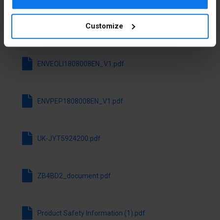
File da scaricare
Kształt
Okrągły
soczewki
Customize
Scarica tutti i file
Średnica
22.5 mm
otworu
ENVEOLI1808008EN_V1.pdf
Bez
SÌ
samopowrotu
ENVPEP1808008EN_V1.pdf
Z
No
samopowrotem
UK-JYT5924200.pdf
Z
SÌ
pierścieniem
czołowym
ZB4BD2_document.pdf
Materiał
Metal
pierścienia
czołowego
Product Safety Information (1).pdf