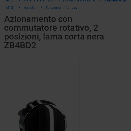
el12
Materiale elettrico
Pulsanti e cassette
Pulsanti e spie
el12
vendita
Tu spendi = Tu ricevi
Azionamento con
commutatore rotativo, 2
posizioni, lama corta nera
ZB4BD2