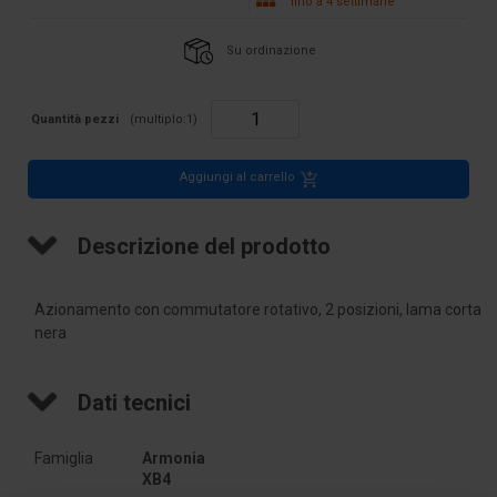
fino a 4 settimane
Su ordinazione
Quantità pezzi
(multiplo:
1
)
Aggiungi al carrello
Descrizione del prodotto
Azionamento con commutatore rotativo, 2 posizioni, lama corta
nera
Dati tecnici
Famiglia
Armonia 
XB4