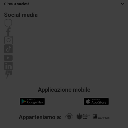
Circa la società
Metodi di consegna
Grossista elettrico
Pagamenti
Social media
Carriera
Diritto di recesso
Dettagli di contatto
Regolamenti
Informativa sulla privacy
Reclami
Applicazione mobile
Apparteniamo a: