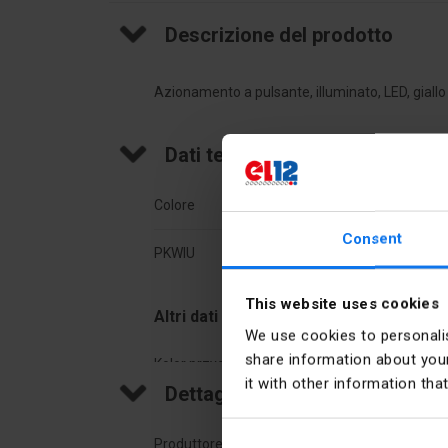
Descrizione del prodotto
Azionamento a pulsante, illuminato, LED, giallo
Dati tecnici
Colore
Giall
Consent
PKWIU
27.11
This website uses cookies
Altri dati tecnici
We use cookies to personalis
share information about your
Kolor przycisku
Poma
it with other information tha
Dettagli del produttore
Kształt soczewki
Okrą
Produttore
Schne