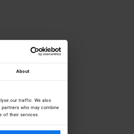
Giallo
About
yse our traffic. We also
ics partners who may combine
h
1
 of their services.
22.5 mm