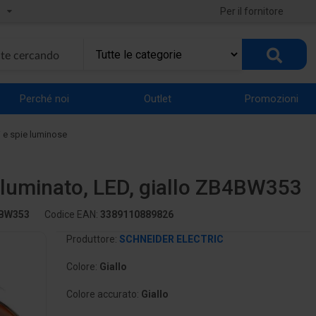
Per il fornitore
Perché noi
Outlet
Promozioni
i e spie luminose
lluminato, LED, giallo ZB4BW353
BW353
Codice EAN:
3389110889826
Produttore:
SCHNEIDER ELECTRIC
Colore:
Giallo
Colore accurato:
Giallo