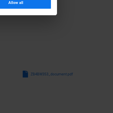
Allow all
SÌ
No
SÌ
ego
Metal
czołowej
IP66
ZB4BW353_document.pdf