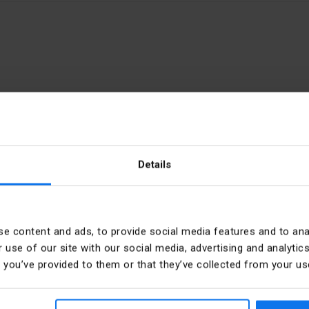
o
Colore accurato
Details
.61.0
e content and ads, to provide social media features and to anal
 use of our site with our social media, advertising and analyt
rańczowy
Liczba pozycji sterowniczyc
t you’ve provided to them or that they’ve collected from your use
gły
Średnica otworu
ider Electric Polska