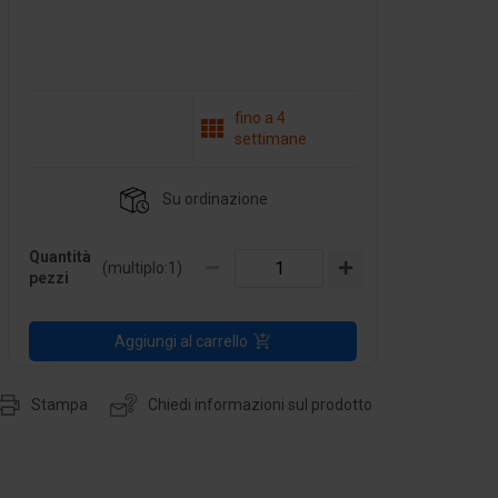
fino a 4
settimane
Su ordinazione
Quantità
(multiplo:
1
)
pezzi
Aggiungi al carrello
Stampa
Chiedi informazioni sul prodotto