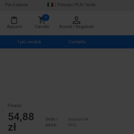
Per il cliente
/ Polonia / PLN / lordo
0
Appunti
Carrello
Accedi / Registrati
I più venduti
Contatto
Prezzo:
54,88
lordo /
(inclusa IVA
zł
pezzi
23%)