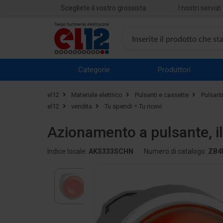
Scegliete il vostro grossista
I nostri servizi
Categorie
Produttori
el12
Materiale elettrico
Pulsanti e cassette
Pulsant
el12
vendita
Tu spendi = Tu ricevi
Azionamento a pulsante, i
Indice locale:
AKS333SCHN
Numero di catalogo:
ZB4