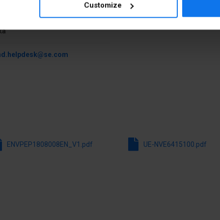
Customize
ki
Możliwość podświetlenia
73 Warszawa Konstruktorska 12
Z nadrukiem
ka
Z samopowrotem
nd.helpdesk@se.com
Materiał pierścienia czołow
om
Stopień ochrony (IP) strony 
ENVPEP1808008EN_V1.pdf
UE-NVE6415100.pdf