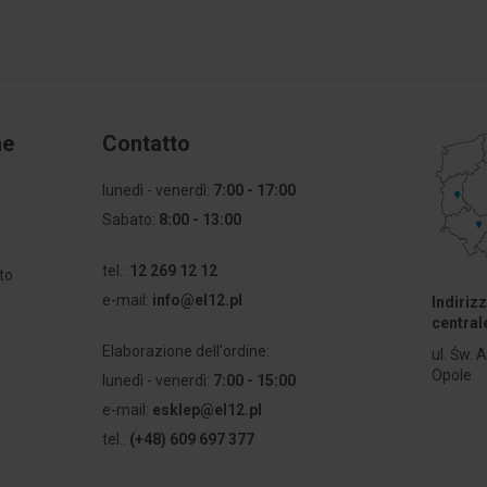
ne
Contatto
i
lunedì - venerdì:
7:00 - 17:00
Sabato:
8:00 - 13:00
a
tel.:
12 269 12 12
to
e-mail:
info@el12.pl
Indiriz
central
Elaborazione dell'ordine:
ul. Św. 
Opole
lunedì - venerdì:
7:00 - 15:00
e-mail:
esklep@el12.pl
tel.:
(+48) 609 697 377