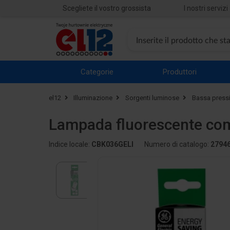
Scegliete il vostro grossista
I nostri servizi
Categorie
Produttori
el12
Illuminazione
Sorgenti luminose
Bassa press
Lampada fluorescente co
Indice locale:
CBK036GELI
Numero di catalogo:
2794