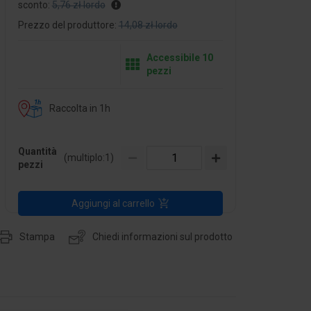
sconto:
5,76 zł lordo
Prezzo del produttore:
14,08 zł lordo
Accessibile 10
pezzi
Raccolta in 1h
Quantità
(multiplo:
1
)
pezzi
Aggiungi al carrello
Stampa
Chiedi informazioni sul prodotto