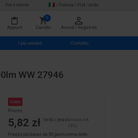
Per il cliente
/ Polonia / PLN / lordo
0
Appunti
Carrello
Accedi / Registrati
I più venduti
Contatto
600lm WW 27946
Outlet
Prezzo:
5,82 zł
lordo / pezzi
(inclusa IVA
23%)
Prezzo più basso da 30 giorni prima dello