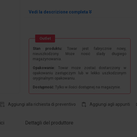
Vedi la descrizione completa
Outlet
Stan produktu:
Towar jest fabrycznie nowy,
nieuszkodzony. Może nosić ślady długiego
magazynowania.
Opakowanie:
Towar może zostać dostarczony w
opakowaniu zastępczym lub w lekko uszkodzonym
oryginalnym opakowaniu.
Dostępność:
Tylko w ilości dostępnej na magazynie.
Aggiungi alla richiesta di preventivo
Aggiungi agli appunti
ici
Dettagli del produttore