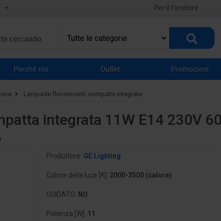
Per il fornitore
Perché noi
Outlet
Promozioni
ione
Lampade fluorescenti compatte integrate
mpatta integrata 11W E14 230V 
6
Produttore:
GE Lighting
Colore della luce [K]:
2000-3500 (calore)
GUIDATO:
NO
Potenza [W]:
11