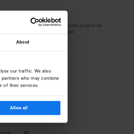
armio fino all'80% rispetto alle classiche sorgenti ad
ale che per quello domestico, ad esempio:
About
yse our traffic. We also
deguato. Grazie a ciò non è necessario un avviatore o un
ics partners who may combine
 of their services.
NO
230
Allow all
E14
na con
50