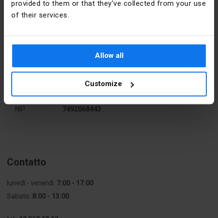
provided to them or that they’ve collected from your use
of their services.
Produttore
BRITOP
LIGHTING
SP. Z O.O.
Allow all
Indirizzo
47-240
NOWE
OSIEDLE
Customize
13D
NIP
7492068443
Contatto
lunedì - venerdì:
7:00 - 17:00
Sabato:
8:00 - 13:00