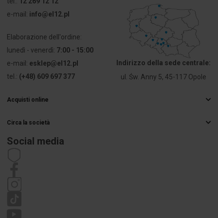
tel.:
12 269 12 12
e-mail:
info@el12.pl
Elaborazione dell'ordine:
lunedì - venerdì:
7:00 - 15:00
Indirizzo della sede centrale:
e-mail:
esklep@el12.pl
tel.:
(+48) 609 697 377
ul. Św. Anny 5, 45-117 Opole
Acquisti online
Domande frequenti
Circa la società
Metodi di consegna
Grossista elettrico
Pagamenti
Social media
Carriera
Diritto di recesso
Dettagli di contatto
Regolamenti
Informativa sulla privacy
Reclami