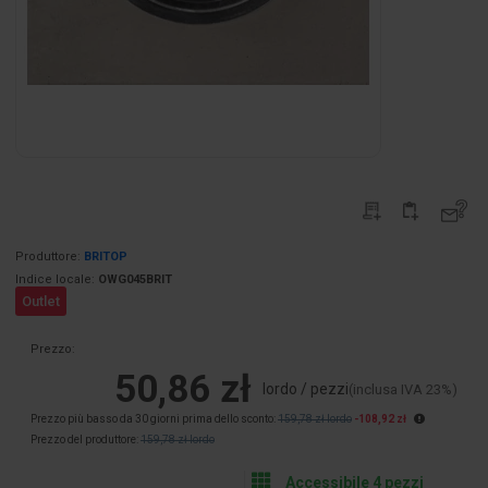
Produttore:
BRITOP
Indice locale:
OWG045BRIT
Outlet
Prezzo:
50,86 zł
lordo / pezzi
(inclusa IVA 23%)
Prezzo più basso da 30 giorni prima dello sconto:
159,78 zł lordo
-108,92 zł
Prezzo del produttore:
159,78 zł lordo
Accessibile 4 pezzi