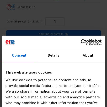
Raccolta in 1h
Quantità pezzi
(multiplo:
1
)
Aggiungi al carrello
Descrizione del prodotto
Consent
Details
About
CONCRETEDREAM 1XGU10 LED 5W OCCHIELLO IN CEMENTO
This website uses cookies
Dati tecnici
We use cookies to personalise content and ads, to
provide social media features and to analyse our traffic.
Potenza [W]
5
We also share information about your use of our site
with our social media, advertising and analytics partners
Dettagli del produttore
who may combine it with other information that you’ve