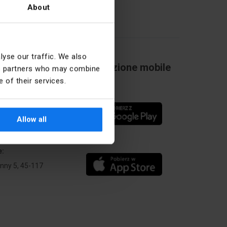
About
yse our traffic. We also
Applicazione mobile
ics partners who may combine
 of their services.
Allow all
zo della sede
e:
Anny 5, 45-117