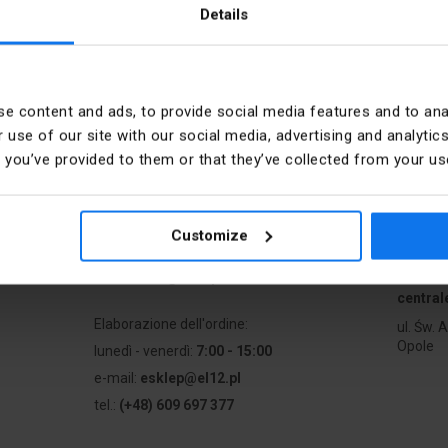
Details
e content and ads, to provide social media features and to anal
ne
Contatto
 use of our site with our social media, advertising and analyt
t you’ve provided to them or that they’ve collected from your use
i
lunedì - venerdì:
7:00 - 17:00
Sabato:
8:00 - 13:00
a
Customize
tel.:
12 269 12 12
to
e-mail:
info@el12.pl
Indiriz
central
Elaborazione dell'ordine:
ul. Św. 
Opole
lunedì - venerdì:
7:00 - 15:00
e-mail:
esklep@el12.pl
tel.:
(+48) 609 697 377