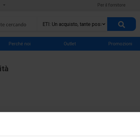
Per il fornitore
Perché noi
Outlet
Promozioni
ità