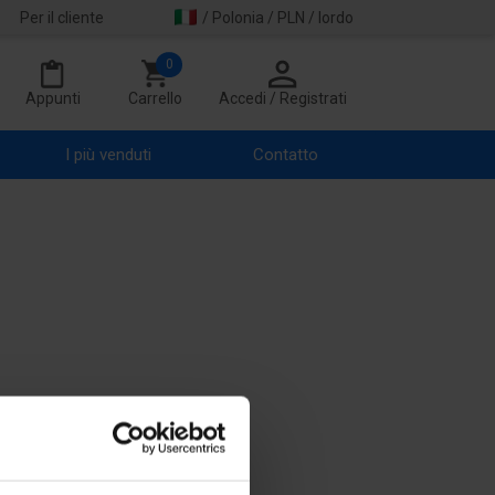
Per il cliente
/ Polonia / PLN / lordo
0
Appunti
Carrello
Accedi / Registrati
I più venduti
Contatto