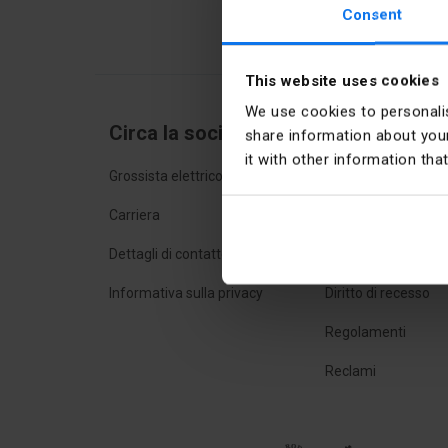
Consent
This website uses cookies
We use cookies to personalis
Circa la società
Acquisti onli
share information about your
it with other information tha
Grossista elettrico
Domande frequent
Carriera
Metodi di consegn
Dettagli di contatto
Metodi di pagamen
Informativa sulla privacy
Diritto di recesso
Regolamenti
Reclami