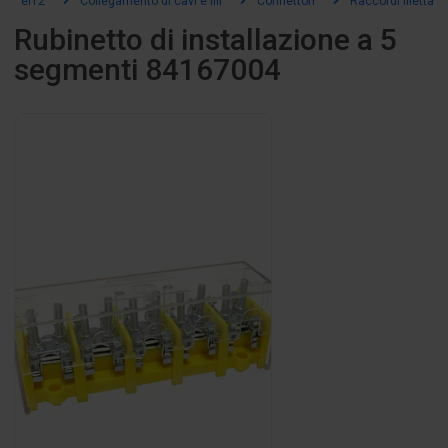
el12
Collegamento di cavi e fili
Connettori
Raccordi filettati
Rubinetto di installazione a 5
segmenti 84167004