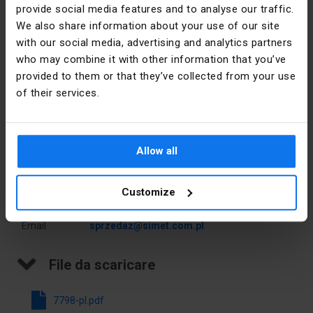
provide social media features and to analyse our traffic.
Colore
Giallo
We also share information about your use of our site
accurato
with our social media, advertising and analytics partners
who may combine it with other information that you’ve
PKWIU
27.33.13.0
Dettagli del produttore
provided to them or that they’ve collected from your use
of their services.
Produttore
SIMET S.A.
Altri dati tecnici
Indirizzo
58-506
Liczba
5
Allow all
Jelenia
biegunów
Góra al.
Jana Pawła
Typ
Śrubowy
Customize
II 33 Polska
połączenia
Email
sprzedaz@simet.com.pl
Liczba
20
podłączeń
File da scaricare
16 mm²
Liczba
5
7798-pl.pdf
podłączeń >