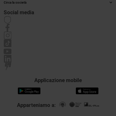
Circa la società
Metodi di consegna
Grossista elettrico
Pagamenti
Social media
Carriera
Diritto di recesso
Dettagli di contatto
Regolamenti
Informativa sulla privacy
Reclami
Applicazione mobile
Apparteniamo a: