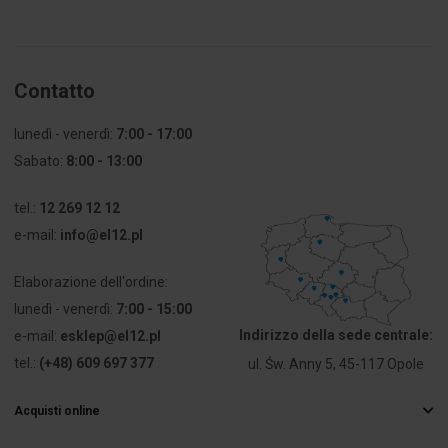
25 mm²
Łączna
25
liczba
Contatto
podłączeń
lunedì - venerdì:
7:00 - 17:00
Sposób
Śruba
Sabato:
8:00 - 13:00
montażu
tel.:
12 269 12 12
Wysokość
56 mm
e-mail:
info@el12.pl
Szerokość
47 mm
Elaborazione dell'ordine:
lunedì - venerdì:
7:00 - 15:00
Głębokość
146 mm
Indirizzo della sede centrale:
e-mail:
esklep@el12.pl
Osłona
SÌ
tel.:
(+48) 609 697 377
ul. Św. Anny 5, 45-117 Opole
izolacyjna
przed
Acquisti online
dotykiem
Domande frequenti