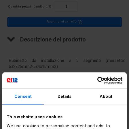
Quantità pezzi
(multiplo:
1
)
Aggiungi al carrello
Descrizione del prodotto
Rubinetto da installazione a 5 segmenti (morsetto:
5x2x25mm2-5x4x10mm2)
Dati tecnici
Consent
Details
About
Colore
Giallo
This website uses cookies
Corrente
57
nominale [A]
We use cookies to personalise content and ads, to